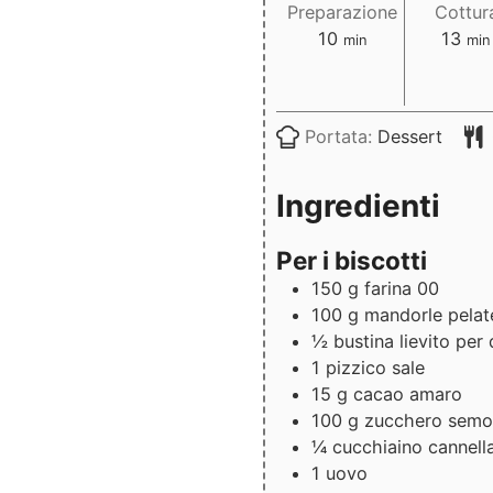
Preparazione
Cottur
minuti
min
10
13
min
min
Portata:
Dessert
Ingredienti
Per i biscotti
150
g
farina 00
100
g
mandorle pelat
½
bustina
lievito per 
1
pizzico
sale
15
g
cacao amaro
100
g
zucchero semo
¼
cucchiaino
cannell
1
uovo