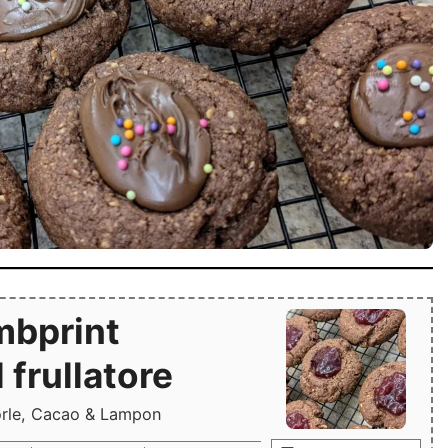
mbprint
 frullatore
orle, Cacao & Lampon