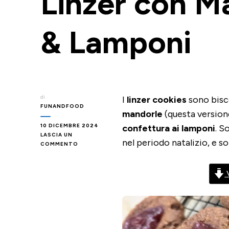
Linzer con M
& Lamponi
di
I
linzer cookies
sono bisc
FUNANDFOOD
mandorle
(questa version
10 DICEMBRE 2024
confettura ai lamponi
. S
LASCIA UN
nel periodo natalizio, e so
SU
COMMENTO
LINZER
THUMBPRINT
COOKIES
V
NEL
FRULLATORE
–
BISCOTTI
LINZER
CON