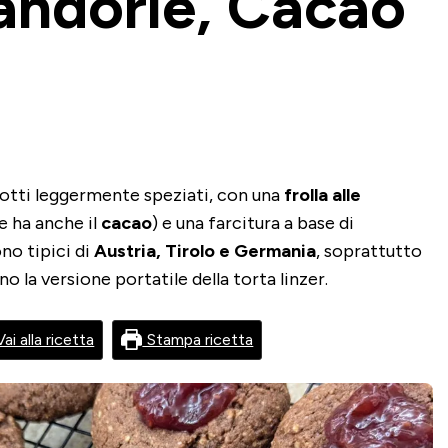
andorle, Cacao
otti leggermente speziati, con una
frolla alle
e ha anche il
cacao
) e una farcitura a base di
ono tipici di
Austria, Tirolo e Germania
, soprattutto
no la versione portatile della torta linzer.
ai alla ricetta
Stampa ricetta