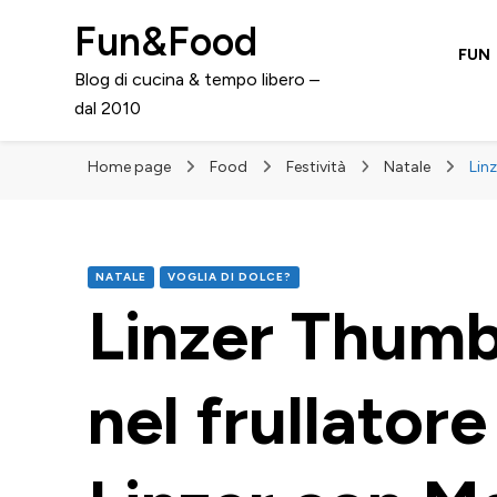
Fun&Food
FUN
Blog di cucina & tempo libero –
dal 2010
Home page
Food
Festività
Natale
Lin
NATALE
VOGLIA DI DOLCE?
Linzer Thumb
nel frullatore