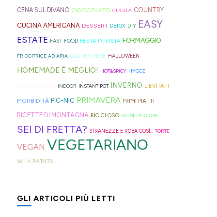
l'ennesima
alla
carrello
fonte
molto:
sul
fresche
perfetta
CENA SUL DIVANO
CIOCCOLATO
COUNTRY
CIPOLLA
EASY
ricetta
mela
della
di
spugne
blog,
(il
per
CUCINA AMERICANA
DESSERT
DIY
DETOX
virale
che
spesa
ispirazione
tagliate
ne
meteo
queste
ESTATE
FORMAGGIO
FESTA IN VISTA
FAST FOOD
per
trovate
le
per
a
trovate
almeno
ultime
GLUTEN FREE
FRIGGITRICE AD ARIA
HALLOWEEN
il
spesso
fette
idee
strisce
davvero
vuole
settimane
HOMEMADE È MEGLIO!
HOT&SPICY
HYGGE
tè
nei
biscottate
e
ed
tante,
farci
di
INVERNO
IDEE REGALO
LIEVITATI
INDOOR
INSTANT POT
freddo
rifugi
non
ricette
elastici
ma
credere
scuola.
PRIMAVERA
PIC-NIC
MORBIDITÀ
PRIMI PIATTI
di
di
zuccherate.
geniali,
per
proprio
così)
🎒
RICETTE DI MONTAGNA
RICICLOSO
SALSE PUCIOSE
Hong
montagna
🛒
come
capelli
per
per
SEI DI FRETTA?
STRANEZZE E ROBA COSÌ...
TORTE
Kong
anche
questi
(evitate
venire
informare
VEGETARIANO
con
in
panini
quelli
incontro
questi
VEGAN
la
Trentino
alle
in
alle
deliziosi
W LA PATATA
Sprite?
Alto
olive
gomma
diverse
biscotti
🍹
Adige.
in
che
esigenze,
al
GLI ARTICOLI PIÙ LETTI
🍋
⛰️
friggitrice
rischiano
ho
cucchiaio
ad
di
pensato
finlandesi: