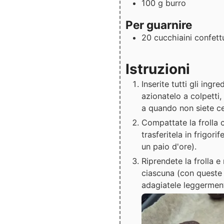
100
g
burro
Per guarnire
20
cucchiaini
confett
Istruzioni
Inserite tutti gli ingre
azionatelo a colpetti,
a quando non siete cer
Compattate la frolla 
trasferitela in frigor
un paio d'ore).
Riprendete la frolla e
ciascuna (con queste 
adagiatele leggermente