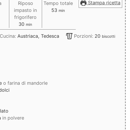
Stampa ricetta
a
Riposo
Tempo totale
uti
minuti
impasto in
53
min
frigorifero
minuti
30
min
Cucina:
Austriaca, Tedesca
Porzioni:
20
biscotti
e
o farina di mandorle
dolci
lato
a
in polvere