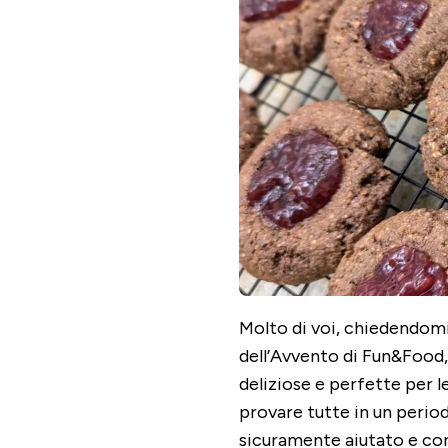
MANDORLE,
CACAO
&
LAMPONI
Molto di voi, chiedendomi 
dell’Avvento di Fun&Food
deliziose e perfette per l
provare tutte in un perio
sicuramente aiutato e cont