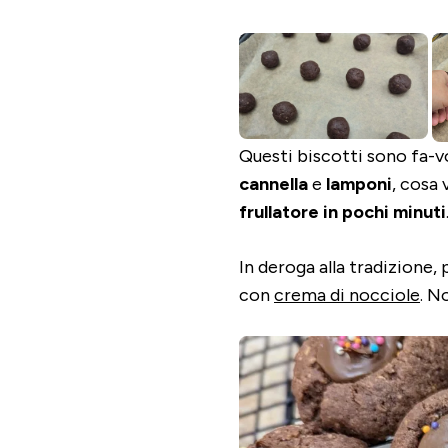
Questi biscotti sono fa-vo
cannella
e
lamponi
, cosa 
frullatore in pochi minuti
In deroga alla tradizione, 
con
crema di nocciole
. N