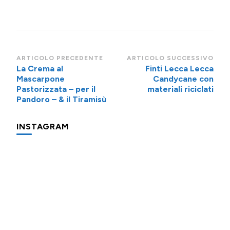
Navigazione
ARTICOLO PRECEDENTE
ARTICOLO SUCCESSIVO
La Crema al
Finti Lecca Lecca
articoli
Mascarpone
Candycane con
Pastorizzata – per il
materiali riciclati
Pandoro – & il Tiramisù
INSTAGRAM
Una
Minigite
Minigite
cosa
a
a
che
Andalo
Andalo
fa
subito
Potevo
Oggi
Piccolo
"colazione