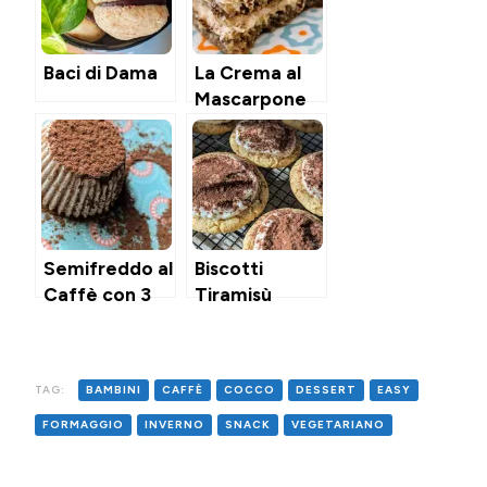
Baci di Dama
La Crema al
Mascarpone
Pastorizzata –
per il Pandoro
– & il Tiramisù
Semifreddo al
Biscotti
Caffè con 3
Tiramisù
Ingredienti
TAG:
BAMBINI
CAFFÈ
COCCO
DESSERT
EASY
FORMAGGIO
INVERNO
SNACK
VEGETARIANO