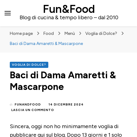
Fun&Food
Blog di cucina & tempo libero – dal 2010
Home page
Food
Menù
Voglia di Dolce?
Baci di Dama Amaretti & Mascarpone
VOGLIA DI DOLCE?
Baci di Dama Amaretti &
Mascarpone
di
FUNANDFOOD
14 DICEMBRE 2024
SU
LASCIA UN COMMENTO
BACI
DI
Sincera, oggi non ho minimamente voglia di
DAMA
AMARETTI
pubblicare qui sul blog. Dopo 13 giorni e 1 solo