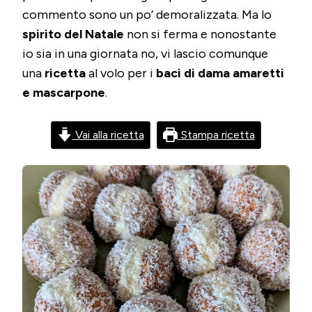
&
commento sono un po’ demoralizzata. Ma lo
MASCARPONE
spirito del Natale
non si ferma e nonostante
io sia in una giornata no, vi lascio comunque
una
ricetta
al volo per i
baci di dama amaretti
e mascarpone
.
Vai alla ricetta
Stampa ricetta