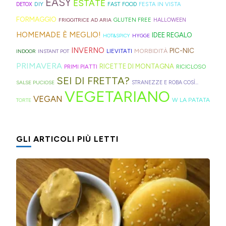
EASY
ESTATE
la
Trentino
DIY
FESTA IN VISTA
DETOX
FAST FOOD
di
geniali,
per
proprio
Sprite?
Alto
FORMAGGIO
GLUTEN FREE
FRIGGITRICE AD ARIA
HALLOWEEN
crema.
come
capelli
per
Adige.
HOMEMADE È MEGLIO!
IDEE REGALO
HOT&SPICY
HYGGE
questi
(evitate
venire
INVERNO
PIC-NIC
MORBIDITÀ
LIEVITATI
INDOOR
INSTANT POT
panini
quelli
incontro
PRIMAVERA
RICETTE DI MONTAGNA
PRIMI PIATTI
RICICLOSO
alle
in
alle
SEI DI FRETTA?
olive
gomma
diverse
SALSE PUCIOSE
STRANEZZE E ROBA COSÌ...
VEGETARIANO
in
che
esigenze,
VEGAN
W LA PATATA
TORTE
friggitrice
rischiano
ho
ad
di
pensato
GLI ARTICOLI PIÙ LETTI
aria,
tagliare
di
con
la
postarvi
un
bomba
anche
impasto
d'acqua).
queste,
morbidissimo
morbidissime
da
e
lavorare
con