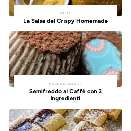
con
un
SALSE
un
impasto
La Salsa del Crispy Homemade
cucchiaio
alla
per
ricotta,
risparmiare
cotte
tempo
in
e
friggitrice
pulizie.
ad
aria.
VOGLIA DI DOLCE?
Semifreddo al Caffè con 3
Ingredienti