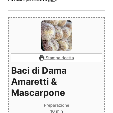
Stampa ricetta
Baci di Dama
Amaretti &
Mascarpone
Preparazione
minuti
10
min