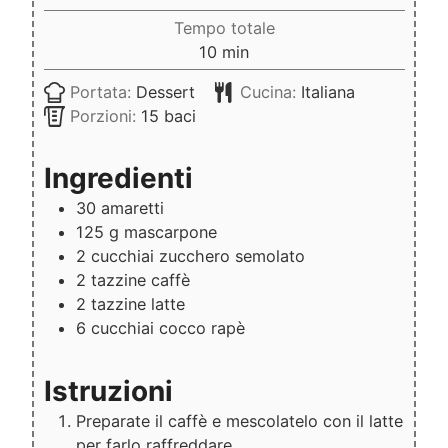
Tempo totale
minuti
10
min
Portata:
Dessert
Cucina:
Italiana
Porzioni:
15
baci
Ingredienti
30
amaretti
125
g
mascarpone
2
cucchiai
zucchero semolato
2
tazzine
caffè
2
tazzine
latte
6
cucchiai
cocco rapè
Istruzioni
Preparate il caffè e mescolatelo con il latte
per farlo raffreddare.