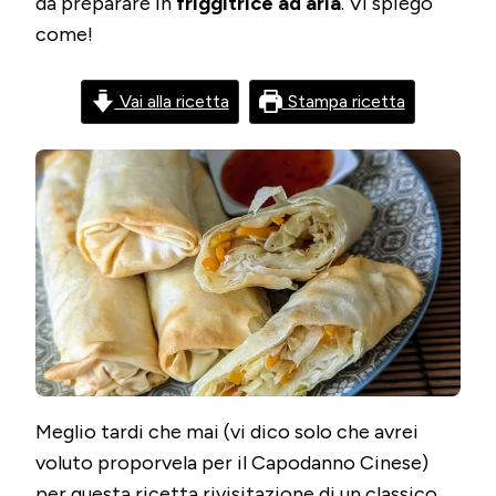
da preparare in
friggitrice ad aria
. Vi spiego
ARIA
come!
Vai alla ricetta
Stampa ricetta
Meglio tardi che mai (vi dico solo che avrei
voluto proporvela per il Capodanno Cinese)
per questa ricetta rivisitazione di un classico