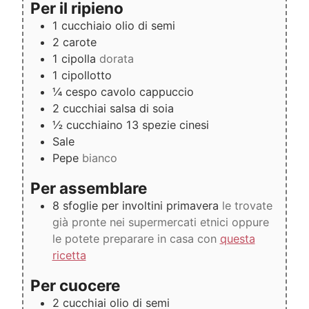
Per il ripieno
1
cucchiaio
olio di semi
2
carote
1
cipolla
dorata
1
cipollotto
¼
cespo
cavolo cappuccio
2
cucchiai
salsa di soia
½
cucchiaino
13 spezie cinesi
Sale
Pepe
bianco
Per assemblare
8
sfoglie per involtini primavera
le trovate
già pronte nei supermercati etnici oppure
le potete preparare in casa con
questa
ricetta
Per cuocere
2
cucchiai
olio di semi