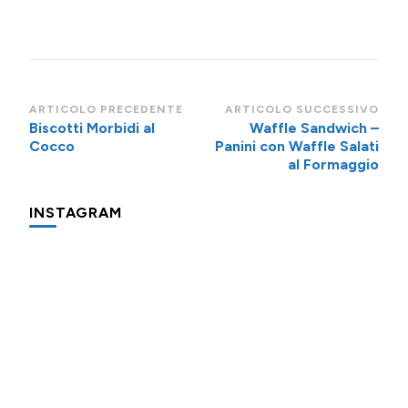
Navigazione
ARTICOLO PRECEDENTE
ARTICOLO SUCCESSIVO
Biscotti Morbidi al
Waffle Sandwich –
articoli
Cocco
Panini con Waffle Salati
al Formaggio
INSTAGRAM
Una
Minigite
Minigite
cosa
a
a
che
Andalo
Andalo
fa
subito
Potevo
Oggi
Piccolo
"colazione
evitare
prepariamo
promemoria