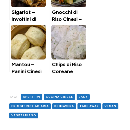
Sigariot –
Gnocchi di
Involtini di
Riso Cinesi –
Carne
Vegan &
Mediorientali
Gluten Free
Mantou –
Chips di Riso
Panini Cinesi
Coreane
al Vapore
TAG:
APERITIVI
CUCINA CINESE
EASY
FRIGGITRICE AD ARIA
PRIMAVERA
TAKE AWAY
VEGAN
VEGETARIANO