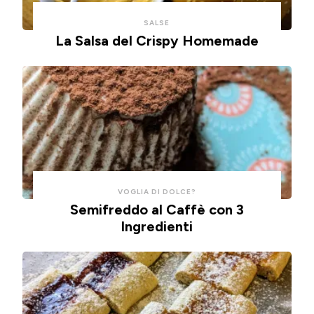
con
un
SALSE
un
impasto
La Salsa del Crispy Homemade
cucchiaio
alla
per
ricotta,
risparmiare
cotte
tempo
in
e
friggitrice
pulizie.
ad
aria.
VOGLIA DI DOLCE?
Semifreddo al Caffè con 3
Ingredienti