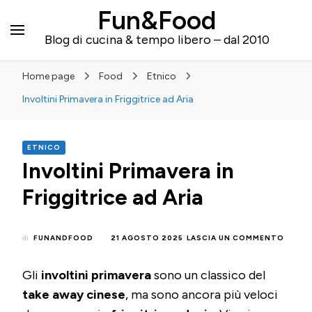
Fun&Food
Blog di cucina & tempo libero – dal 2010
Home page
Food
Etnico
Involtini Primavera in Friggitrice ad Aria
ETNICO
Involtini Primavera in
Friggitrice ad Aria
SU
di
FUNANDFOOD
21 AGOSTO 2025
LASCIA UN COMMENTO
INVOL
PRIMA
Gli
involtini primavera
sono un classico del
IN
FRIGG
take away cinese
, ma sono ancora più veloci
AD