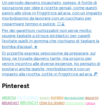
Un periodo davvero incasinato, spesso, è fonte di
ispirazione per idee e ricette geniali, come questi
panini alle olive in friggitrice ad aria, con un impasto
morbidissimo da lavorare con un cucchiaio per
risparmiare tempo e pulizie. 🍞🫒
Per dei gavettoni riutilizzabili non serve molto:
spugne tagliate a strisce ed elastici per capelli
(evitate quelli in gomma che rischiano di tagliare la
bomba d'acqua). ☀️
Di pizzette express velocissime da preparare, sul
blog, ne trovate davvero tante, ma proprio per
venire incontro alle diverse esigenze, ho pensato di
postarvi anche queste, morbidissime e con un
impasto alla ricotta, cotte in friggitrice ad aria. 🍕
Pinterest
AUTUNNO
APERITIVI
BAMBINI
BISCOTTI
BAKERY
BEVI QUALCOSA?
BRUNCH
BREAKFAST
CENA SUL DIVANO
CIOCCOLATO
CIPOLLA