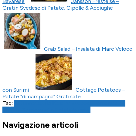
Bavarese
Jansson Frestelse –
Gratin Svedese di Patate, Cipolle & Acciughe
Crab Salad – Insalata di Mare Veloce
con Surimi
Cottage Potatoes –
Patate “di campagna” Gratinate
Tag:
Autunno
Cetrioli
Cucina svedese
Homemade è
Meglio!
Ricicloso
W la Patata
Wurstel
Navigazione articoli