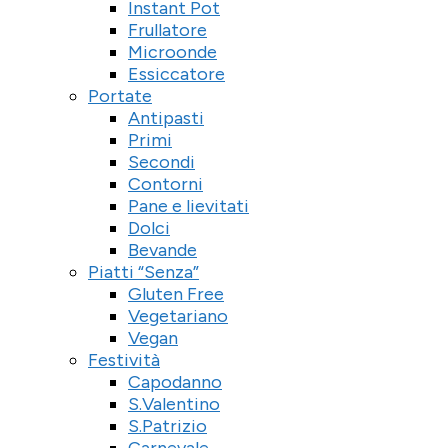
Instant Pot
Frullatore
Microonde
Essiccatore
Portate
Antipasti
Primi
Secondi
Contorni
Pane e lievitati
Dolci
Bevande
Piatti “Senza”
Gluten Free
Vegetariano
Vegan
Festività
Capodanno
S.Valentino
S.Patrizio
Carnevale