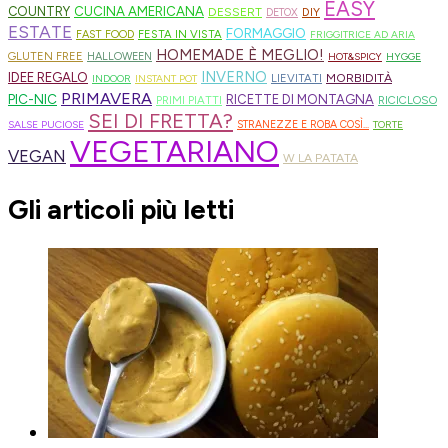
EASY
CUCINA AMERICANA
COUNTRY
DESSERT
DIY
DETOX
ESTATE
FORMAGGIO
FESTA IN VISTA
FAST FOOD
FRIGGITRICE AD ARIA
HOMEMADE È MEGLIO!
GLUTEN FREE
HALLOWEEN
HOT&SPICY
HYGGE
INVERNO
IDEE REGALO
MORBIDITÀ
LIEVITATI
INDOOR
INSTANT POT
PRIMAVERA
PIC-NIC
RICETTE DI MONTAGNA
PRIMI PIATTI
RICICLOSO
SEI DI FRETTA?
SALSE PUCIOSE
STRANEZZE E ROBA COSÌ...
TORTE
VEGETARIANO
VEGAN
W LA PATATA
Gli articoli più letti