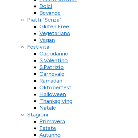
Dolci
Bevande
Piatti “Senza”
Gluten Free
Vegetariano
Vegan
Festività
Capodanno
S.Valentino
S.Patrizio
Carnevale
Ramadan
Oktoberfest
Halloween
Thanksgiving
Natale
Stagioni
Primavera
Estate
Autunno