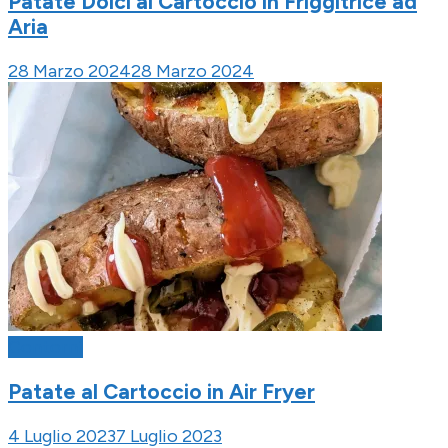
Patate Dolci al Cartoccio in Friggitrice ad
Aria
28 Marzo 2024
28 Marzo 2024
Contorni
Patate al Cartoccio in Air Fryer
4 Luglio 2023
7 Luglio 2023