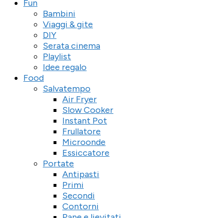
Fun
Bambini
Viaggi & gite
DIY
Serata cinema
Playlist
Idee regalo
Food
Salvatempo
Air Fryer
Slow Cooker
Instant Pot
Frullatore
Microonde
Essiccatore
Portate
Antipasti
Primi
Secondi
Contorni
Pane e lievitati