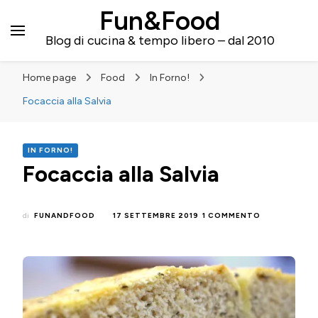
Fun&Food
Blog di cucina & tempo libero – dal 2010
Home page
Food
In Forno!
Focaccia alla Salvia
IN FORNO!
Focaccia alla Salvia
SU
di
FUNANDFOOD
17 SETTEMBRE 2019
1 COMMENTO
FOCACCIA
ALLA
SALVIA