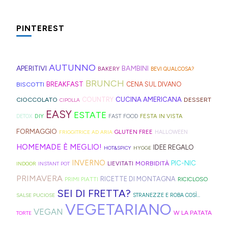
trovate
le
per
Hong
serve
preparare,
settimane
spesso
fette
idee
Kong
molto:
sul
fresche
PINTEREST
nei
biscottate
e
con
spugne
blog,
(il
rifugi
non
ricette
la
tagliate
ne
meteo
di
zuccherate.
geniali,
Sprite?
AUTUNNO
a
trovate
almeno
APERITIVI
BAMBINI
BAKERY
BEVI QUALCOSA?
montagna
come
strisce
davvero
vuole
BRUNCH
BISCOTTI
BREAKFAST
CENA SUL DIVANO
anche
questi
ed
tante,
farci
CUCINA AMERICANA
CIOCCOLATO
COUNTRY
DESSERT
in
panini
CIPOLLA
elastici
ma
credere
EASY
ESTATE
Trentino
alle
DIY
FESTA IN VISTA
DETOX
FAST FOOD
per
proprio
così)
Alto
olive
FORMAGGIO
GLUTEN FREE
FRIGGITRICE AD ARIA
HALLOWEEN
capelli
per
per
Adige.
in
HOMEMADE È MEGLIO!
IDEE REGALO
HOT&SPICY
HYGGE
(evitate
venire
informare
friggitrice
INVERNO
PIC-NIC
MORBIDITÀ
LIEVITATI
INDOOR
INSTANT POT
quelli
incontro
questi
ad
PRIMAVERA
RICETTE DI MONTAGNA
PRIMI PIATTI
RICICLOSO
in
alle
deliziosi
aria,
SEI DI FRETTA?
gomma
diverse
biscotti
SALSE PUCIOSE
STRANEZZE E ROBA COSÌ...
con
VEGETARIANO
che
esigenze,
al
VEGAN
W LA PATATA
TORTE
un
rischiano
ho
cucchiaio