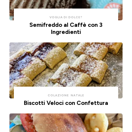
aria.
VOGLIA DI DOLCE?
Semifreddo al Caffè con 3
Ingredienti
COLAZIONE
NATALE
Biscotti Veloci con Confettura