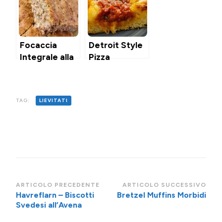
Focaccia
Detroit Style
Integrale alla
Pizza
Birra, Erbe &
Parmigiano
(Senza
TAG:
LIEVITATI
Impasto
Passo Passo)
e come
congelare il
lievito di birra
Navigazione
ARTICOLO PRECEDENTE
ARTICOLO SUCCESSIVO
Havreflarn – Biscotti
Bretzel Muffins Morbidi
articoli
Svedesi all’Avena