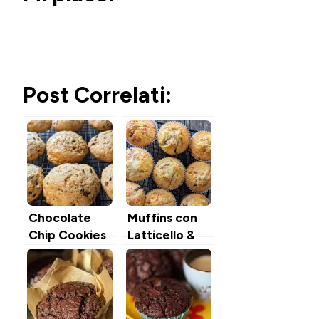
Post Correlati:
Chocolate
Muffins con
Chip Cookies
Latticello &
Morbidi allo
Cioccolato al
Yogurt
Latte