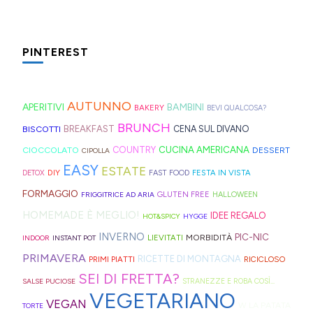
al
spesso,
non
da
per
trovate
le
mare
è
serve
preparare,
il
spesso
fette
che
fonte
molto:
sul
PINTEREST
tè
nei
biscottate
in
di
spugne
blog,
freddo
rifugi
non
montagna?
ispirazione
tagliate
ne
di
di
zuccherate.
I
AUTUNNO
per
a
trovate
APERITIVI
BAMBINI
BAKERY
BEVI QUALCOSA?
Hong
montagna
mini
idee
strisce
davvero
BRUNCH
BISCOTTI
BREAKFAST
CENA SUL DIVANO
Kong
anche
bomboloni
e
ed
tante,
CUCINA AMERICANA
CIOCCOLATO
COUNTRY
DESSERT
con
in
CIPOLLA
ripieni
ricette
elastici
ma
EASY
ESTATE
la
Trentino
DIY
FESTA IN VISTA
DETOX
FAST FOOD
di
geniali,
per
proprio
Sprite?
Alto
FORMAGGIO
GLUTEN FREE
FRIGGITRICE AD ARIA
HALLOWEEN
crema.
come
capelli
per
Adige.
HOMEMADE È MEGLIO!
IDEE REGALO
HOT&SPICY
HYGGE
questi
(evitate
venire
INVERNO
PIC-NIC
MORBIDITÀ
LIEVITATI
INDOOR
INSTANT POT
panini
quelli
incontro
PRIMAVERA
RICETTE DI MONTAGNA
PRIMI PIATTI
RICICLOSO
alle
in
alle
SEI DI FRETTA?
olive
gomma
diverse
SALSE PUCIOSE
STRANEZZE E ROBA COSÌ...
VEGETARIANO
in
che
esigenze,
VEGAN
W LA PATATA
TORTE