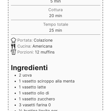
minuti
5
min
Cottura
minuti
20
min
Tempo totale
minuti
25
min
Portata:
Colazione
Cucina:
Americana
Porzioni:
12
muffins
Ingredienti
2
uova
1
vasetto
sciroppo alla menta
1
vasetto
latte
1
vasetto
olio di
1
vasetto
zucchero
3
vasetti
farina 0
½
bustina
lievito per