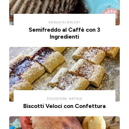
pulizie.
ad
aria.
VOGLIA DI DOLCE?
Semifreddo al Caffè con 3
Ingredienti
COLAZIONE
NATALE
Biscotti Veloci con Confettura