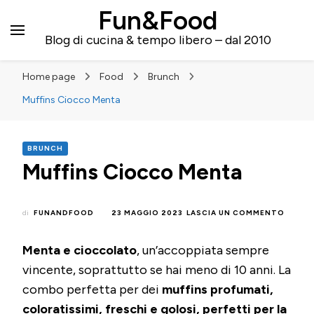
Fun&Food
Blog di cucina & tempo libero – dal 2010
Home page
Food
Brunch
Muffins Ciocco Menta
BRUNCH
Muffins Ciocco Menta
SU
di
FUNANDFOOD
23 MAGGIO 2023
LASCIA UN COMMENTO
MUFFI
CIOCC
Menta e cioccolato
, un’accoppiata sempre
MENTA
vincente, soprattutto se hai meno di 10 anni. La
combo perfetta per dei
muffins profumati,
coloratissimi, freschi e golosi, perfetti per la