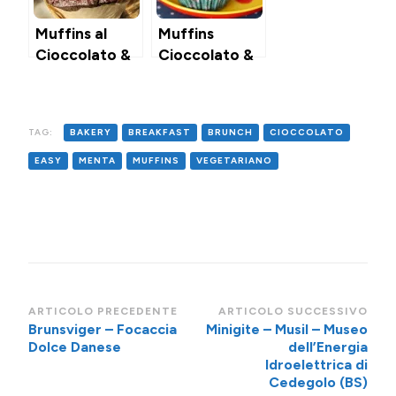
Muffins al
Muffins
Cioccolato &
Cioccolato &
Nocciole
Noci
TAG:
BAKERY
BREAKFAST
BRUNCH
CIOCCOLATO
EASY
MENTA
MUFFINS
VEGETARIANO
Navigazione
ARTICOLO PRECEDENTE
ARTICOLO SUCCESSIVO
Brunsviger – Focaccia
Minigite – Musil – Museo
articoli
Dolce Danese
dell’Energia
Idroelettrica di
Cedegolo (BS)