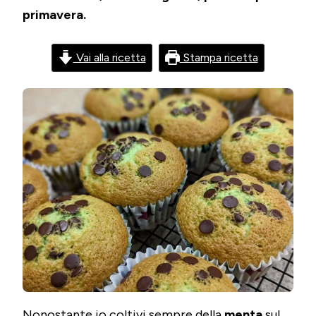
primavera.
Vai alla ricetta
Stampa ricetta
Nonostante io coltivi sempre della
menta
sul