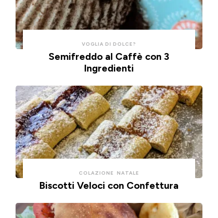
ad
aria.
VOGLIA DI DOLCE?
Semifreddo al Caffè con 3
Ingredienti
COLAZIONE
NATALE
Biscotti Veloci con Confettura