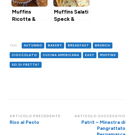
Muffins
Muffins Salati
Ricotta &
Speck &
Baileys
Scamorza in
Friggitrice ad
Aria
TAG:
AUTUNNO
BAKERY
BREAKFAST
BRUNCH
CIOCCOLATO
CUCINA AMERICANA
EASY
MUFFINS
SEI DI FRETTA?
Navigazione
ARTICOLO PRECEDENTE
ARTICOLO SUCCESSIVO
Riso al Pesto
Patrit – Minestra di
articoli
Pangrattato
Bergamasca