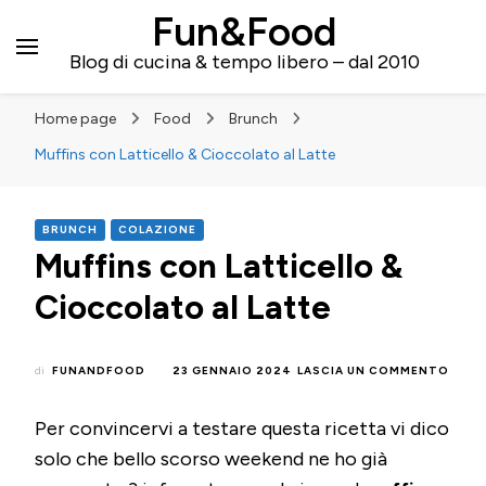
Fun&Food
Blog di cucina & tempo libero – dal 2010
Home page
Food
Brunch
Muffins con Latticello & Cioccolato al Latte
BRUNCH
COLAZIONE
Muffins con Latticello &
Cioccolato al Latte
SU
di
FUNANDFOOD
23 GENNAIO 2024
LASCIA UN COMMENTO
MUFF
CON
Per convincervi a testare questa ricetta vi dico
LATT
&
solo che bello scorso weekend ne ho già
CIOC