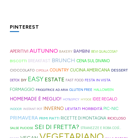
spesa
ispirazione
tagliate
di
di
da
ultime
la
le
per
a
Hong
montagna
preparare,
settimane
ricetta
fette
idee
strisce
Kong
anche
sul
fresche
perfetta
PINTEREST
biscottate
e
ed
con
in
blog,
(il
per
non
ricette
elastici
la
Trentino
ne
meteo
queste
zuccherate.
geniali,
per
Sprite?
Alto
AUTUNNO
trovate
almeno
ultime
APERITIVI
BAMBINI
BAKERY
BEVI QUALCOSA?
come
capelli
Adige.
davvero
vuole
settimane
BRUNCH
BISCOTTI
BREAKFAST
CENA SUL DIVANO
questi
(evitate
tante,
farci
di
CUCINA AMERICANA
CIOCCOLATO
COUNTRY
DESSERT
panini
quelli
CIPOLLA
ma
credere
scuola.
EASY
ESTATE
alle
in
DIY
FESTA IN VISTA
DETOX
FAST FOOD
proprio
così)
olive
gomma
FORMAGGIO
GLUTEN FREE
FRIGGITRICE AD ARIA
HALLOWEEN
per
per
in
che
HOMEMADE È MEGLIO!
IDEE REGALO
HOT&SPICY
HYGGE
venire
informare
friggitrice
rischiano
INVERNO
PIC-NIC
MORBIDITÀ
LIEVITATI
INDOOR
INSTANT POT
incontro
questi
ad
di
PRIMAVERA
RICETTE DI MONTAGNA
PRIMI PIATTI
RICICLOSO
alle
deliziosi
aria,
tagliare
SEI DI FRETTA?
diverse
biscotti
SALSE PUCIOSE
STRANEZZE E ROBA COSÌ...
con
la
VEGETARIANO
esigenze,
al
VEGAN