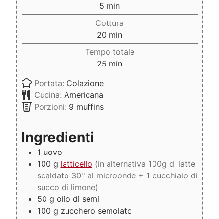
minuti
5
min
Cottura
minuti
20
min
Tempo totale
minuti
25
min
Portata:
Colazione
Cucina:
Americana
Porzioni:
9
muffins
Ingredienti
1
uovo
100
g
latticello
(in alternativa 100g di latte
scaldato 30'' al microonde + 1 cucchiaio di
succo di limone)
50
g
olio di semi
100
g
zucchero semolato