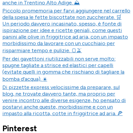
anche in Trentino Alto Adige. ⛰️
Piccolo promemoria per farvi aggiungere nel carrello
della spesa le fette biscottate non zuccherate. 🛒
Un periodo davvero incasinato, spesso, è fonte di
ispirazione per idee e ricette geniali, come questi
panini alle olive in friggitrice ad aria, con un impasto
morbidissimo da lavorare con un cucchiaio per
risparmiare tempo e pulizie. 🍞🫒
Per dei gavettoni riutilizzabili non serve molto:
spugne tagliate a strisce ed elastici per capelli
(evitate quelli in gomma che rischiano di tagliare la
bomba d'acqua). ☀️
Di pizzette express velocissime da preparare, sul
blog, ne trovate davvero tante, ma proprio per
venire incontro alle diverse esigenze, ho pensato di
postarvi anche queste, morbidissime e con un
impasto alla ricotta, cotte in friggitrice ad aria. 🍕
Pinterest