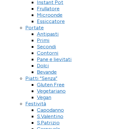
Instant Pot
Frullatore
Microonde
Essiccatore
Portate
Antipasti
Primi
Secondi
Contorni
Pane e lievitati
Dolci
Bevande
Piatti “Senza”
Gluten Free
Vegetariano
Vegan
Festività
Capodanno
S.Valentino
S.Patrizio
Carnevale