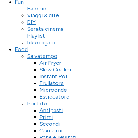
Fun
Bambini
Viaggi & gite
DIY
Serata cinema
Playlist
Idee regalo
Food
Salvatempo
Air Fryer
Slow Cooker
Instant Pot
Frullatore
Microonde
Essiccatore
Portate
Antipasti
Primi
Secondi
Contorni
Pane e lievitati