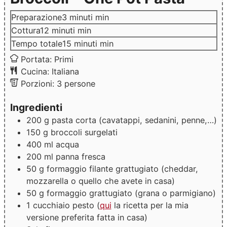
Preparazione
3
minuti
min
Cottura
12
minuti
min
Tempo totale
15
minuti
min
Portata:
Primi
Cucina:
Italiana
Porzioni:
3
persone
Ingredienti
200
g
pasta corta
(cavatappi, sedanini, penne,…)
150
g
broccoli
surgelati
400
ml
acqua
200
ml
panna fresca
50
g
formaggio
filante grattugiato (cheddar,
mozzarella o quello che avete in casa)
50
g
formaggio grattugiato
(grana o parmigiano)
1
cucchiaio
pesto
(
qui
la ricetta per la mia
versione preferita fatta in casa)