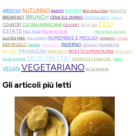
AUTUNNO
APERITIVI
BAMBINI
BISCOTTI
BAKERY
BEVI QUALCOSA?
BRUNCH
BREAKFAST
CENA SUL DIVANO
CIOCCOLATO
CIPOLLA
EASY
CUCINA AMERICANA
COUNTRY
DESSERT
DIY
DETOX
ESTATE
FORMAGGIO
FESTA IN VISTA
FAST FOOD
FRIGGITRICE AD ARIA
HOMEMADE È MEGLIO!
GLUTEN FREE
HALLOWEEN
HOT&SPICY
HYGGE
INVERNO
IDEE REGALO
MORBIDITÀ
LIEVITATI
INDOOR
INSTANT POT
PRIMAVERA
PIC-NIC
RICETTE DI MONTAGNA
PRIMI PIATTI
RICICLOSO
SEI DI FRETTA?
SALSE PUCIOSE
STRANEZZE E ROBA COSÌ...
TORTE
VEGETARIANO
VEGAN
W LA PATATA
Gli articoli più letti