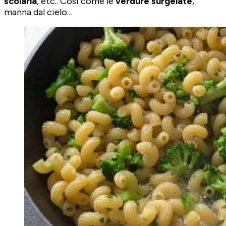
scolarla
, etc.. Così come le
verdure surgelate
,
manna dal cielo…