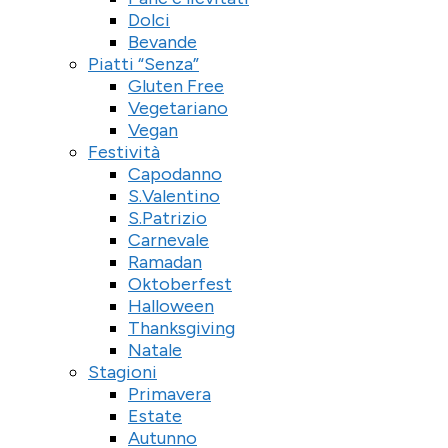
Dolci
Bevande
Piatti “Senza”
Gluten Free
Vegetariano
Vegan
Festività
Capodanno
S.Valentino
S.Patrizio
Carnevale
Ramadan
Oktoberfest
Halloween
Thanksgiving
Natale
Stagioni
Primavera
Estate
Autunno