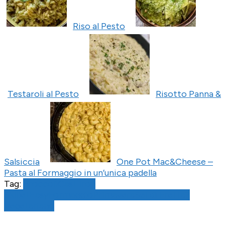
Riso al Pesto
Testaroli al Pesto
Risotto Panna &
Salsiccia
One Pot Mac&Cheese –
Pasta al Formaggio in un’unica padella
Tag:
Broccoli
Cast Iron
Skillet
Easy
Formaggio
Primavera
Sei di Fretta?
Vegetariano