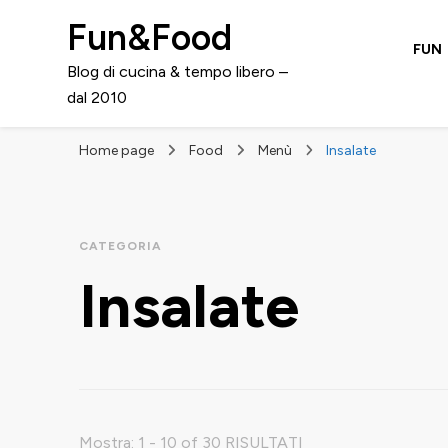
Fun&Food
FUN
Blog di cucina & tempo libero –
dal 2010
Home page
Food
Menù
Insalate
CATEGORIA
Insalate
Mostra: 1 - 10 of 30 RISULTATI