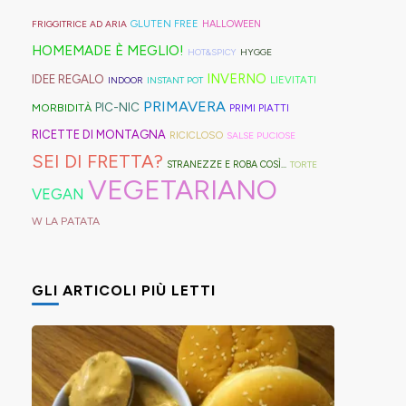
geniali,
per
proprio
di
Sprite?
Alto
come
capelli
per
GLUTEN FREE
FRIGGITRICE AD ARIA
HALLOWEEN
crema.
Adige.
questi
(evitate
venire
HOMEMADE È MEGLIO!
HOT&SPICY
HYGGE
panini
quelli
incontro
INVERNO
IDEE REGALO
LIEVITATI
INDOOR
INSTANT POT
alle
in
alle
PRIMAVERA
PIC-NIC
MORBIDITÀ
PRIMI PIATTI
olive
gomma
diverse
RICETTE DI MONTAGNA
RICICLOSO
SALSE PUCIOSE
in
che
esigenze,
SEI DI FRETTA?
STRANEZZE E ROBA COSÌ...
TORTE
friggitrice
rischiano
ho
VEGETARIANO
VEGAN
ad
di
pensato
W LA PATATA
aria,
tagliare
di
con
la
postarvi
un
bomba
anche
GLI ARTICOLI PIÙ LETTI
impasto
d'acqua).
queste,
morbidissimo
morbidissime
da
e
lavorare
con