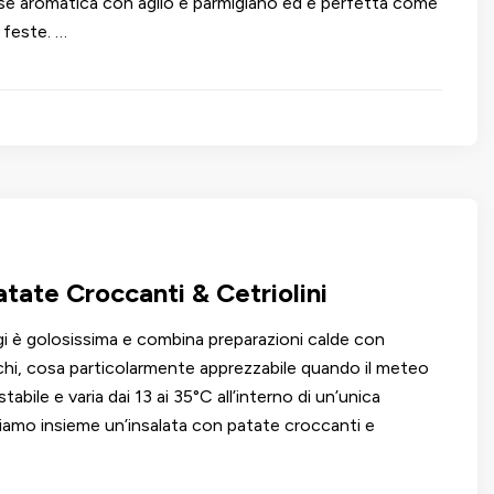
se aromatica con aglio e parmigiano ed è perfetta come
 feste. …
atate Croccanti & Cetriolini
ggi è golosissima e combina preparazioni calde con
schi, cosa particolarmente apprezzabile quando il meteo
abile e varia dai 13 ai 35°C all’interno di un’unica
riamo insieme un’insalata con patate croccanti e