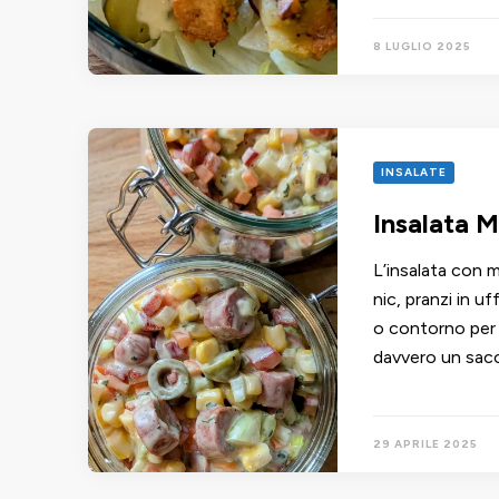
8 LUGLIO 2025
INSALATE
Insalata M
L’insalata con m
nic, pranzi in uf
o contorno per 
davvero un sac
29 APRILE 2025