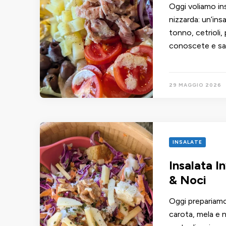
Oggi voliamo in
nizzarda: un’ins
tonno, cetrioli,
conoscete e sap
29 MAGGIO 2026
INSALATE
Insalata I
& Noci
Oggi prepariamo
carota, mela e n