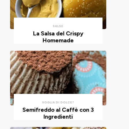
con
un
un
impasto
cucchiaio
alla
per
ricotta,
SALSE
risparmiare
cotte
La Salsa del Crispy
Homemade
tempo
in
e
friggitrice
pulizie.
ad
aria.
VOGLIA DI DOLCE?
Semifreddo al Caffè con 3
Ingredienti