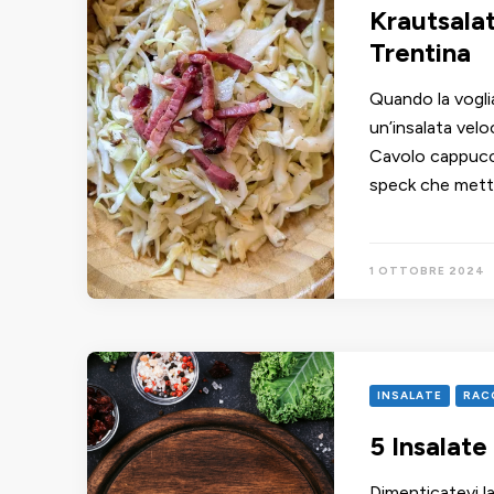
Krautsalat
Trentina
Quando la voglia
un’insalata velo
Cavolo cappucc
speck che mette
1 OTTOBRE 2024
INSALATE
RAC
5 Insalate
Dimenticatevi la