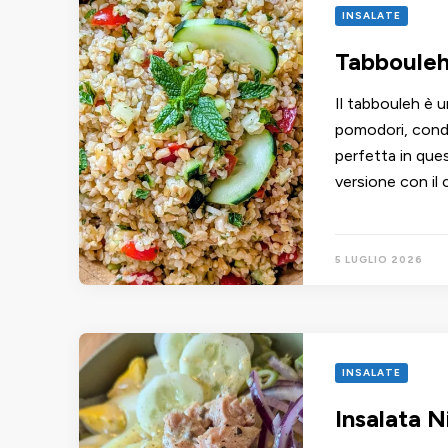
INSALATE
Tabbouleh 
Il tabbouleh è u
pomodori, condi
perfetta in que
versione con il
5 LUGLIO 2026
INSALATE
Insalata N