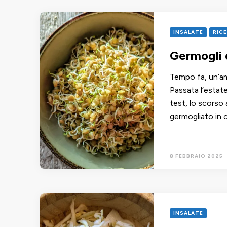
INSALATE
RIC
Germogli d
Tempo fa, un’am
Passata l’estate
test, lo scorso
germogliato in c
8 FEBBRAIO 2025
INSALATE