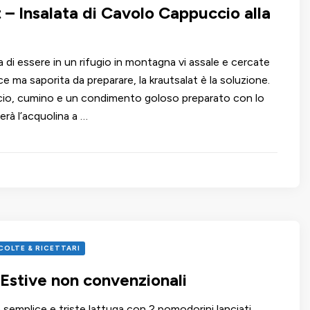
 – Insalata di Cavolo Cappuccio alla
 di essere in un rifugio in montagna vi assale e cercate
ce ma saporita da preparare, la krautsalat è la soluzione.
io, cumino e un condimento goloso preparato con lo
rà l’acquolina a …
COLTE & RICETTARI
 Estive non convenzionali
 semplice e triste lattuga con 2 pomodorini lanciati