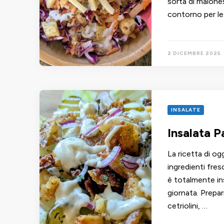
sorta di maione
contorno per le
2 DICEMBRE 2025
INSALATE
Insalata P
La ricetta di o
ingredienti fre
è totalmente inst
giornata. Prepa
cetriolini, …