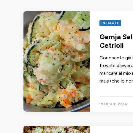
INSALATE
Gamja Sal
Cetrioli
Conoscete già il
trovate davvero
mancare al mio r
mais (che io no
19 LUGLIO 2026