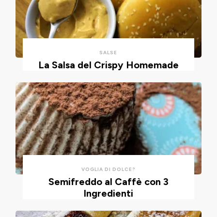
morbidissimo
morbidissime
da
e
lavorare
con
con
un
SALSE
un
impasto
La Salsa del Crispy Homemade
cucchiaio
alla
per
ricotta,
risparmiare
cotte
tempo
in
e
friggitrice
pulizie.
ad
aria.
VOGLIA DI DOLCE?
Semifreddo al Caffè con 3
Ingredienti