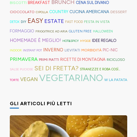
idee
strisce
davvero
BRUNCH
BISCOTTI
BREAKFAST
CENA SUL DIVANO
Kong
anche
bomboloni
e
ed
tante,
CUCINA AMERICANA
CIOCCOLATO
COUNTRY
DESSERT
con
in
CIPOLLA
ripieni
ricette
elastici
ma
EASY
ESTATE
la
Trentino
DIY
FESTA IN VISTA
DETOX
FAST FOOD
di
geniali,
per
proprio
Sprite?
Alto
FORMAGGIO
GLUTEN FREE
FRIGGITRICE AD ARIA
HALLOWEEN
crema.
come
capelli
per
Adige.
HOMEMADE È MEGLIO!
IDEE REGALO
HOT&SPICY
HYGGE
questi
(evitate
venire
INVERNO
PIC-NIC
MORBIDITÀ
LIEVITATI
INDOOR
INSTANT POT
panini
quelli
incontro
PRIMAVERA
RICETTE DI MONTAGNA
PRIMI PIATTI
RICICLOSO
alle
in
alle
SEI DI FRETTA?
olive
gomma
diverse
SALSE PUCIOSE
STRANEZZE E ROBA COSÌ...
VEGETARIANO
in
che
esigenze,
VEGAN
W LA PATATA
TORTE
friggitrice
rischiano
ho
ad
di
pensato
GLI ARTICOLI PIÙ LETTI
aria,
tagliare
di
con
la
postarvi
un
bomba
anche
impasto
d'acqua).
queste,