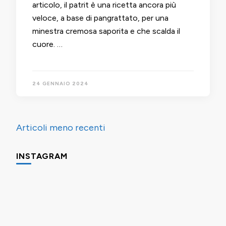
articolo, il patrit è una ricetta ancora più
veloce, a base di pangrattato, per una
minestra cremosa saporita e che scalda il
cuore. …
24 GENNAIO 2024
Navigazione
Articoli meno recenti
articoli
INSTAGRAM
Una
Minigite
Minigite
cosa
a
a
che
Andalo
Andalo
fa