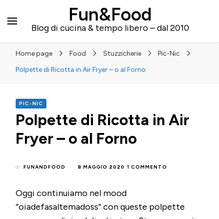
Fun&Food
Blog di cucina & tempo libero – dal 2010
Home page
Food
Stuzzicherie
Pic-Nic
Polpette di Ricotta in Air Fryer – o al Forno
PIC-NIC
Polpette di Ricotta in Air
Fryer – o al Forno
SU
di
FUNANDFOOD
8 MAGGIO 2020
1 COMMENTO
POLPETTE
DI
Oggi continuiamo nel mood
RICOTTA
IN
“oiadefasaltemadoss” con queste polpette
AIR