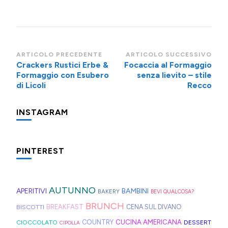
Navigazione
ARTICOLO PRECEDENTE
ARTICOLO SUCCESSIVO
Crackers Rustici Erbe &
Focaccia al Formaggio
articoli
Formaggio con Esubero
senza lievito – stile
di Licoli
Recco
INSTAGRAM
Una
Minigite
Minigite
Potevo
Oggi
Piccolo
Un
Per
Di
PINTEREST
cosa
a
a
evitare
prepariamo
promemoria
periodo
dei
pizzette
che
Andalo 🎒
Andalo
di
l’apfelshorle:
per
davvero
gavettoni
express
fa
🎒
provare
una
farvi
incasinato,
riutilizzabili
velocissime
AUTUNNO
APERITIVI
BAMBINI
BAKERY
BEVI QUALCOSA?
subito
anche
bevanda
aggiungere
spesso,
non
da
BRUNCH
BISCOTTI
BREAKFAST
CENA SUL DIVANO
"colazione
io
tedesca
nel
è
serve
preparare,
CUCINA AMERICANA
in
l'ennesima
alla
carrello
fonte
molto:
sul
CIOCCOLATO
COUNTRY
DESSERT
CIPOLLA