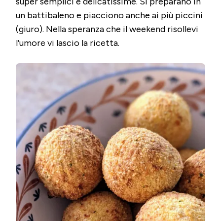
super semplici e delicatissime. Si preparano in
FRYER
–
un battibaleno e piacciono anche ai più piccini
O
(giuro). Nella speranza che il weekend risollevi
AL
FORNO
l’umore vi lascio la ricetta.