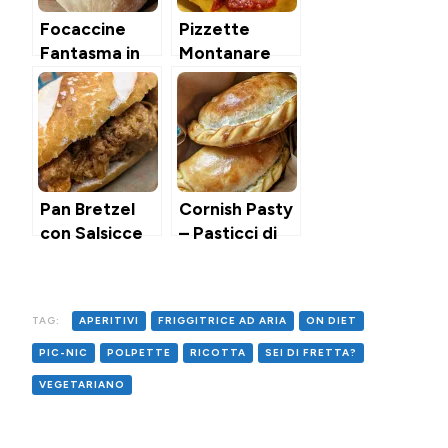
Focaccine
Pizzette
Fantasma in
Montanare
Air Fryer
nell’Air Fryer
Pan Bretzel
Cornish Pasty
con Salsicce
– Pasticci di
alla Birra
Carne &
Patate della
Cornovaglia
TAG:
APERITIVI
FRIGGITRICE AD ARIA
ON DIET
PIC-NIC
POLPETTE
RICOTTA
SEI DI FRETTA?
VEGETARIANO