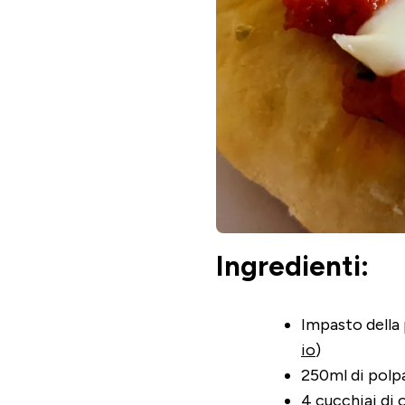
Ingredienti:
Impasto della 
io
)
250ml di pol
4 cucchiai di 