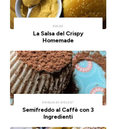
con
un
un
impasto
cucchiaio
alla
per
ricotta,
SALSE
risparmiare
cotte
La Salsa del Crispy
Homemade
tempo
in
e
friggitrice
pulizie.
ad
aria.
VOGLIA DI DOLCE?
Semifreddo al Caffè con 3
Ingredienti