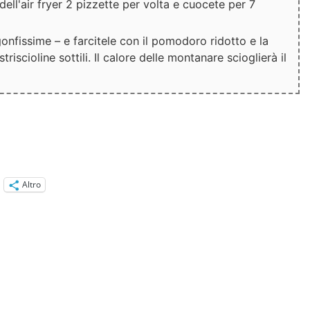
dell'air fryer 2 pizzette per volta e cuocete per 7
onfissime – e farcitele con il pomodoro ridotto e la
triscioline sottili. Il calore delle montanare scioglierà il
Altro