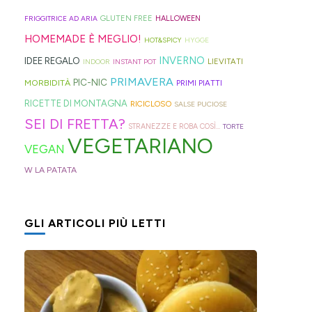
geniali,
per
proprio
di
Sprite?
Alto
come
capelli
per
GLUTEN FREE
FRIGGITRICE AD ARIA
HALLOWEEN
crema.
Adige.
questi
(evitate
venire
HOMEMADE È MEGLIO!
HOT&SPICY
HYGGE
panini
quelli
incontro
INVERNO
IDEE REGALO
LIEVITATI
INDOOR
INSTANT POT
alle
in
alle
PRIMAVERA
PIC-NIC
MORBIDITÀ
PRIMI PIATTI
olive
gomma
diverse
RICETTE DI MONTAGNA
RICICLOSO
SALSE PUCIOSE
in
che
esigenze,
SEI DI FRETTA?
STRANEZZE E ROBA COSÌ...
TORTE
friggitrice
rischiano
ho
VEGETARIANO
VEGAN
ad
di
pensato
W LA PATATA
aria,
tagliare
di
con
la
postarvi
un
bomba
anche
GLI ARTICOLI PIÙ LETTI
impasto
d'acqua).
queste,
morbidissimo
morbidissime
da
e
lavorare
con