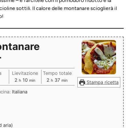
issime – e farcitele con il pomodoro ridotto e la
ioline sottili. Il calore delle montanare scioglierà il
o!
ontanare
r
a
Lievitazione
Tempo totale
ti
ore
minuti
ore
minuti
2
10
2
37
h
min
h
min
Stampa ricetta
cina:
Italiana
d aria)