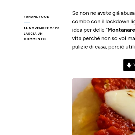
di
Se non ne avete già abusa
FUNANDFOOD
combo con il lockdown li
14 NOVEMBRE 2020
idea per delle “
Montanar
LASCIA UN
vita perché non so voi ma
SU
COMMENTO
PIZZETTE
pulizie di casa, perciò uti
MONTANARE
NELL’AIR
FRYER
V