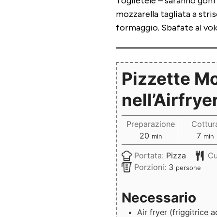
Toglietele – saranno gonf
mozzarella tagliata a strisc
formaggio. Sbafate al vol
Pizzette M
nell’Airfrye
Preparazione
Cottur
minuti
minu
20
7
min
min
Portata:
Pizza
Cu
Porzioni:
3
persone
Necessario
Air fryer
(friggitrice a