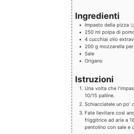
Ingredienti
Impasto della pizza
(
250
ml
polpa di pom
4
cucchiai
olio extrav
200
g
mozzarella per
Sale
Origano
Istruzioni
Una volta che l'impast
10/15 palline.
Schiacciatele un po' c
Fate lievitare così an
friggitrice ad aria a 
pentolino con sale e 