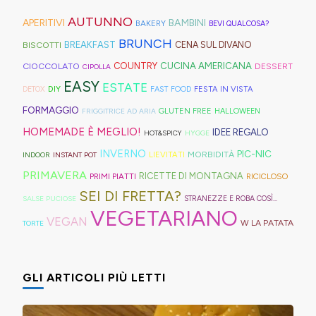
ispirazione
tagliate
ne
di
di
zuccherate.
I
AUTUNNO
per
a
trovate
APERITIVI
BAMBINI
BAKERY
BEVI QUALCOSA?
Hong
montagna
mini
idee
strisce
davvero
BRUNCH
BISCOTTI
BREAKFAST
CENA SUL DIVANO
Kong
anche
bomboloni
e
ed
tante,
CUCINA AMERICANA
CIOCCOLATO
COUNTRY
DESSERT
con
in
CIPOLLA
ripieni
ricette
elastici
ma
EASY
ESTATE
la
Trentino
DIY
FESTA IN VISTA
DETOX
FAST FOOD
di
geniali,
per
proprio
Sprite?
Alto
FORMAGGIO
GLUTEN FREE
FRIGGITRICE AD ARIA
HALLOWEEN
crema.
come
capelli
per
Adige.
HOMEMADE È MEGLIO!
IDEE REGALO
HOT&SPICY
HYGGE
questi
(evitate
venire
INVERNO
PIC-NIC
MORBIDITÀ
LIEVITATI
INDOOR
INSTANT POT
panini
quelli
incontro
PRIMAVERA
RICETTE DI MONTAGNA
PRIMI PIATTI
RICICLOSO
alle
in
alle
SEI DI FRETTA?
olive
gomma
diverse
SALSE PUCIOSE
STRANEZZE E ROBA COSÌ...
VEGETARIANO
in
che
esigenze,
VEGAN
W LA PATATA
TORTE
friggitrice
rischiano
ho
ad
di
pensato
GLI ARTICOLI PIÙ LETTI
aria,
tagliare
di
con
la
postarvi