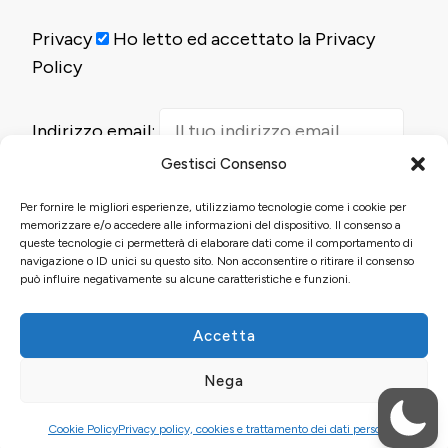
Privacy
Ho letto ed accettato la Privacy
Policy
Indirizzo email:
Gestisci Consenso
Per fornire le migliori esperienze, utilizziamo tecnologie come i cookie per
memorizzare e/o accedere alle informazioni del dispositivo. Il consenso a
queste tecnologie ci permetterà di elaborare dati come il comportamento di
navigazione o ID unici su questo sito. Non acconsentire o ritirare il consenso
può influire negativamente su alcune caratteristiche e funzioni.
Accetta
© Copyright 2026
Fun&Food
. Tutti i diritti riservati.
Blossom
Nega
Pin | Sviluppato da
Blossom Themes
. Powered by
WordPress
.
Privacy policy, cookies e trattamento dei dati
personali
Cookie Policy
Privacy policy, cookies e trattamento dei dati personali