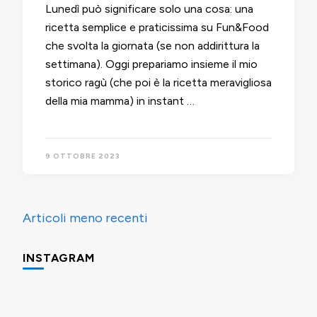
Lunedì può significare solo una cosa: una
ricetta semplice e praticissima su Fun&Food
che svolta la giornata (se non addirittura la
settimana). Oggi prepariamo insieme il mio
storico ragù (che poi è la ricetta meravigliosa
della mia mamma) in instant …
9 OTTOBRE 2023
Navigazione
Articoli meno recenti
articoli
INSTAGRAM
Una
Minigite
Minigite
cosa
a
a