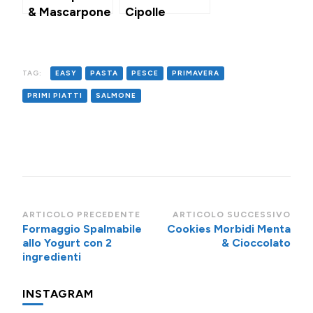
& Mascarpone
Cipolle
TAG:
EASY
PASTA
PESCE
PRIMAVERA
PRIMI PIATTI
SALMONE
Navigazione
ARTICOLO PRECEDENTE
ARTICOLO SUCCESSIVO
Formaggio Spalmabile
Cookies Morbidi Menta
articoli
allo Yogurt con 2
& Cioccolato
ingredienti
INSTAGRAM