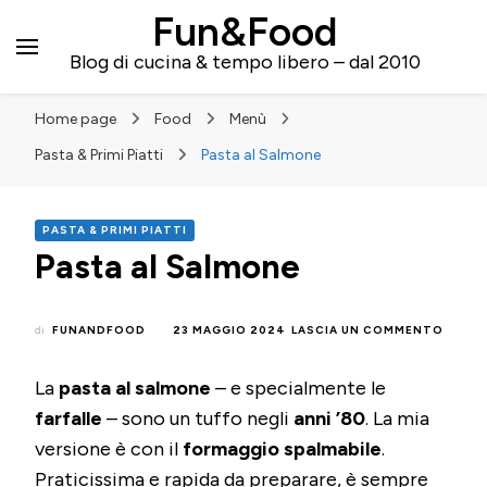
Fun&Food
Blog di cucina & tempo libero – dal 2010
Home page
Food
Menù
Pasta & Primi Piatti
Pasta al Salmone
PASTA & PRIMI PIATTI
Pasta al Salmone
SU
di
FUNANDFOOD
23 MAGGIO 2024
LASCIA UN COMMENTO
PASTA
AL
La
pasta al salmone
– e specialmente le
SALM
farfalle
– sono un tuffo negli
anni ’80
. La mia
versione è con il
formaggio spalmabile
.
Praticissima e rapida da preparare, è sempre