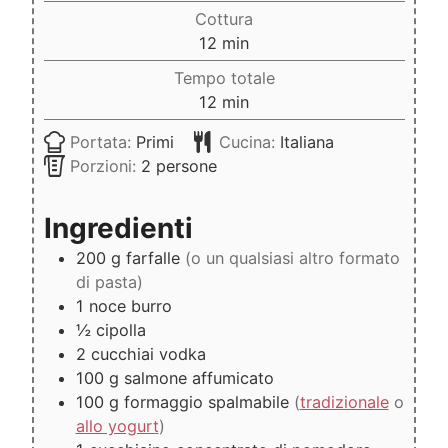
Cottura
minuti
12
min
Tempo totale
minuti
12
min
Portata:
Primi
Cucina:
Italiana
Porzioni:
2
persone
Ingredienti
200
g
farfalle
(o un qualsiasi altro formato
di pasta)
1
noce
burro
½
cipolla
2
cucchiai
vodka
100
g
salmone affumicato
100
g
formaggio spalmabile
(
tradizionale
o
allo yogurt
)