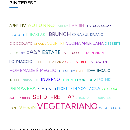
fonte
molto:
sul
PINTEREST
tè
nei
biscottate
in
di
spugne
blog,
freddo
rifugi
non
montagna?
ispirazione
tagliate
ne
di
di
zuccherate.
I
AUTUNNO
per
a
trovate
APERITIVI
BAMBINI
BAKERY
BEVI QUALCOSA?
Hong
montagna
mini
idee
strisce
davvero
BRUNCH
BISCOTTI
BREAKFAST
CENA SUL DIVANO
Kong
anche
bomboloni
e
ed
tante,
CUCINA AMERICANA
CIOCCOLATO
COUNTRY
DESSERT
con
in
CIPOLLA
ripieni
ricette
elastici
ma
EASY
ESTATE
la
Trentino
DIY
FESTA IN VISTA
DETOX
FAST FOOD
di
geniali,
per
proprio
Sprite?
Alto
FORMAGGIO
GLUTEN FREE
FRIGGITRICE AD ARIA
HALLOWEEN
crema.
come
capelli
per
Adige.
HOMEMADE È MEGLIO!
IDEE REGALO
HOT&SPICY
HYGGE
questi
(evitate
venire
INVERNO
PIC-NIC
MORBIDITÀ
LIEVITATI
INDOOR
INSTANT POT
panini
quelli
incontro
PRIMAVERA
RICETTE DI MONTAGNA
PRIMI PIATTI
RICICLOSO
alle
in
alle
SEI DI FRETTA?
olive
gomma
diverse
SALSE PUCIOSE
STRANEZZE E ROBA COSÌ...
VEGETARIANO
in
che
esigenze,
VEGAN
W LA PATATA
TORTE
friggitrice
rischiano
ho
ad
di
pensato