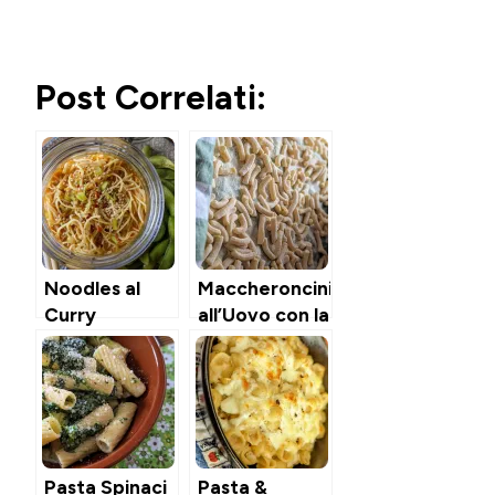
Post Correlati:
Noodles al
Maccheroncini
Curry
all’Uovo con la
Istantanei in
Trafila per
Barattolo &
Pasta
Pasta di Curry
Rosso
Homemade
Pasta Spinaci
Pasta &