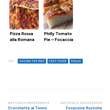
Pizza Rossa
Philly Tomato
alla Romana
Pie – Focaccia
al pomodoro
di Philadelphia
TAG:
CUCINA TEX MEX
FAST FOOD
POLLO
Navigazione
ARTICOLO PRECEDENTE
ARTICOLO SUCCESSIVO
Crocchette al Tonno
Focaccine Rustiche