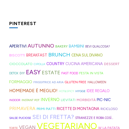
spesa
ispirazione
tagliate
di
di
da
ultime
la
le
per
a
Hong
montagna
preparare,
settimane
ricetta
fette
idee
strisce
Kong
anche
sul
fresche
perfetta
PINTEREST
biscottate
e
ed
con
in
blog,
(il
per
non
ricette
elastici
la
Trentino
ne
meteo
queste
zuccherate.
geniali,
per
Sprite?
Alto
AUTUNNO
trovate
almeno
ultime
APERITIVI
BAMBINI
BAKERY
BEVI QUALCOSA?
come
capelli
Adige.
davvero
vuole
settimane
BRUNCH
BISCOTTI
BREAKFAST
CENA SUL DIVANO
questi
(evitate
tante,
farci
di
CUCINA AMERICANA
CIOCCOLATO
COUNTRY
DESSERT
panini
quelli
CIPOLLA
ma
credere
scuola.
EASY
ESTATE
alle
in
DIY
FESTA IN VISTA
DETOX
FAST FOOD
proprio
così)
olive
gomma
FORMAGGIO
GLUTEN FREE
FRIGGITRICE AD ARIA
HALLOWEEN
per
per
in
che
HOMEMADE È MEGLIO!
IDEE REGALO
HOT&SPICY
HYGGE
venire
informare
friggitrice
rischiano
INVERNO
PIC-NIC
MORBIDITÀ
LIEVITATI
INDOOR
INSTANT POT
incontro
questi
ad
di
PRIMAVERA
RICETTE DI MONTAGNA
PRIMI PIATTI
RICICLOSO
alle
deliziosi
aria,
tagliare
SEI DI FRETTA?
diverse
biscotti
SALSE PUCIOSE
STRANEZZE E ROBA COSÌ...
con
la
VEGETARIANO
esigenze,
al
VEGAN
W LA PATATA
TORTE