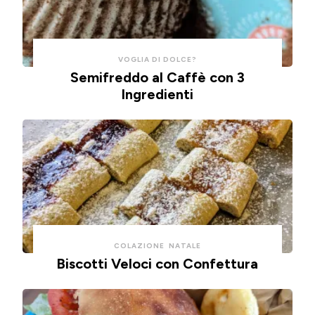
ad
aria.
VOGLIA DI DOLCE?
Semifreddo al Caffè con 3
Ingredienti
COLAZIONE
NATALE
Biscotti Veloci con Confettura