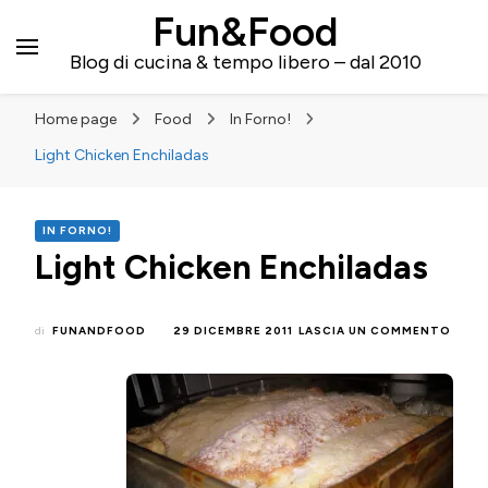
Fun&Food
Blog di cucina & tempo libero – dal 2010
Home page
Food
In Forno!
Light Chicken Enchiladas
IN FORNO!
Light Chicken Enchiladas
SU
di
FUNANDFOOD
29 DICEMBRE 2011
LASCIA UN COMMENTO
LIGH
CHIC
ENCH