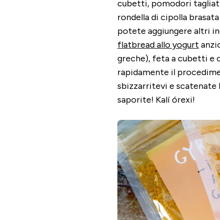
cubetti, pomodori tagliati
rondella di cipolla brasata
potete aggiungere altri i
flatbread allo yogurt
anzic
greche), feta a cubetti e c
rapidamente il procediment
sbizzarritevi e scatenate 
saporite! Kalí órexi!