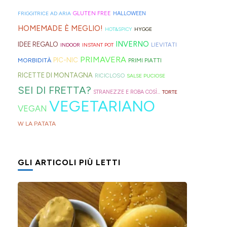
geniali,
per
proprio
di
Sprite?
Alto
come
capelli
per
GLUTEN FREE
FRIGGITRICE AD ARIA
HALLOWEEN
crema.
Adige.
questi
(evitate
venire
HOMEMADE È MEGLIO!
HOT&SPICY
HYGGE
panini
quelli
incontro
INVERNO
IDEE REGALO
LIEVITATI
INDOOR
INSTANT POT
alle
in
alle
PRIMAVERA
PIC-NIC
MORBIDITÀ
PRIMI PIATTI
olive
gomma
diverse
RICETTE DI MONTAGNA
RICICLOSO
SALSE PUCIOSE
in
che
esigenze,
SEI DI FRETTA?
STRANEZZE E ROBA COSÌ...
TORTE
friggitrice
rischiano
ho
VEGETARIANO
VEGAN
ad
di
pensato
W LA PATATA
aria,
tagliare
di
con
la
postarvi
un
bomba
anche
GLI ARTICOLI PIÙ LETTI
impasto
d'acqua).
queste,
morbidissimo
morbidissime
da
e
lavorare
con