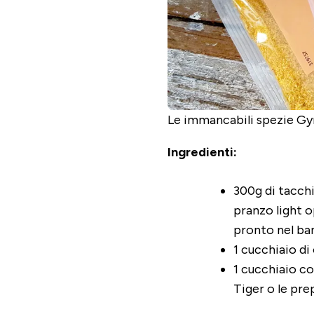
Le immancabili spezie Gyr
Ingredienti:
300g di tacch
pranzo light o
pronto nel ba
1 cucchiaio di
1 cucchiaio co
Tiger o le pre