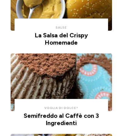
con
un
un
impasto
cucchiaio
alla
per
ricotta,
SALSE
risparmiare
cotte
La Salsa del Crispy
Homemade
tempo
in
e
friggitrice
pulizie.
ad
aria.
VOGLIA DI DOLCE?
Semifreddo al Caffè con 3
Ingredienti