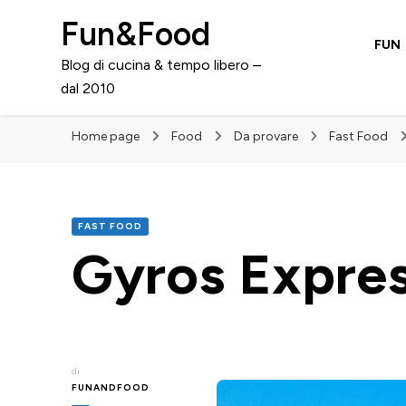
Fun&Food
FUN
Blog di cucina & tempo libero –
dal 2010
Home page
Food
Da provare
Fast Food
FAST FOOD
Gyros Expres
di
FUNANDFOOD