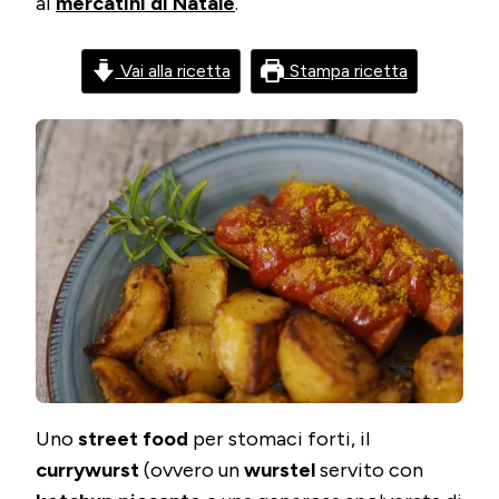
ai
mercatini di Natale
.
ALLA
PAPRI
Vai alla ricetta
Stampa ricetta
Uno
street food
per stomaci forti, il
currywurst
(ovvero un
wurstel
servito con