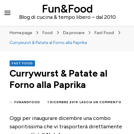
Fun&Food
Blog di cucina & tempo libero – dal 2010
Home page
Food
Da provare
Fast Food
Currywurst & Patate al Forno alla Paprika
FAST FOOD
Currywurst & Patate al
Forno alla Paprika
SU
di
FUNANDFOOD
1 DICEMBRE 2019
LASCIA UN COMMENTO
CURRY
&
Oggi per inaugurare dicembre una combo
PATAT
AL
saporitissima che vi trasporterà direttamente
FORN