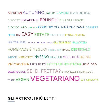
freddo
rifugi
non
montagna?
ispirazione
tagliate
ne
di
di
zuccherate.
I
AUTUNNO
per
a
trovate
APERITIVI
BAMBINI
BAKERY
BEVI QUALCOSA?
Hong
montagna
mini
idee
strisce
davvero
BRUNCH
BISCOTTI
BREAKFAST
CENA SUL DIVANO
Kong
anche
bomboloni
e
ed
tante,
CUCINA AMERICANA
CIOCCOLATO
COUNTRY
DESSERT
con
in
CIPOLLA
ripieni
ricette
elastici
ma
EASY
ESTATE
la
Trentino
DIY
FESTA IN VISTA
DETOX
FAST FOOD
di
geniali,
per
proprio
Sprite?
Alto
FORMAGGIO
GLUTEN FREE
FRIGGITRICE AD ARIA
HALLOWEEN
crema.
come
capelli
per
Adige.
HOMEMADE È MEGLIO!
IDEE REGALO
HOT&SPICY
HYGGE
questi
(evitate
venire
INVERNO
PIC-NIC
MORBIDITÀ
LIEVITATI
INDOOR
INSTANT POT
panini
quelli
incontro
PRIMAVERA
RICETTE DI MONTAGNA
PRIMI PIATTI
RICICLOSO
alle
in
alle
SEI DI FRETTA?
olive
gomma
diverse
SALSE PUCIOSE
STRANEZZE E ROBA COSÌ...
VEGETARIANO
in
che
esigenze,
VEGAN
W LA PATATA
TORTE
friggitrice
rischiano
ho
ad
di
pensato
GLI ARTICOLI PIÙ LETTI
aria,
tagliare
di
con
la
postarvi