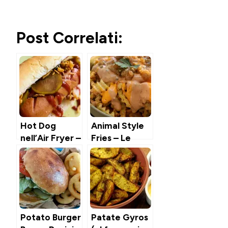
Post Correlati:
Hot Dog
Animal Style
nell’Air Fryer –
Fries – Le
pronti in 5
Patatine da
minuti
Fast Food
fatte in casa
(in air fryer)
Potato Burger
Patate Gyros