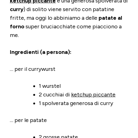
ketchup piccante
e una generosa spolverata di
curry
) di solito viene servito con patatine
fritte, ma oggi lo abbiniamo a delle
patate al
forno
super bruciacchiate come piacciono a
me.
Ingredienti (a persona):
… per il currywurst
1 wurstel
2 cucchiai di
ketchup piccante
1 spolverata generosa di curry
… per le patate
2 grosse patate