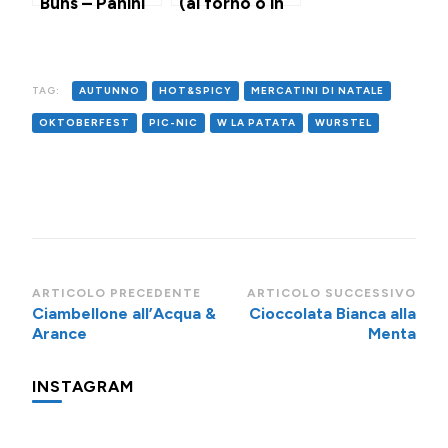
Buns – Panini
(al forno o in
per
air fryer)
Hamburger
alle Patate
TAG:
AUTUNNO
HOT&SPICY
MERCATINI DI NATALE
OKTOBERFEST
PIC-NIC
W LA PATATA
WURSTEL
Navigazione
ARTICOLO PRECEDENTE
ARTICOLO SUCCESSIVO
Ciambellone all’Acqua &
Cioccolata Bianca alla
articoli
Arance
Menta
INSTAGRAM
Una
Minigite
Minigite