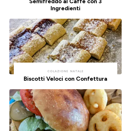
Semifreddo al Caffè con 3
Ingredienti
COLAZIONE
NATALE
Biscotti Veloci con Confettura