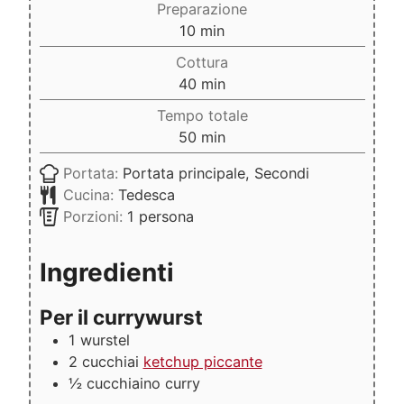
Preparazione
minuti
10
min
Cottura
minuti
40
min
Tempo totale
minuti
50
min
Portata:
Portata principale, Secondi
Cucina:
Tedesca
Porzioni:
1
persona
Ingredienti
Per il currywurst
1
wurstel
2
cucchiai
ketchup piccante
½
cucchiaino
curry