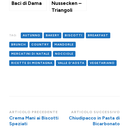
Baci di Dama
Nussecken –
Triangoli
Biscotto
Tedeschi alla
Frutta Secca
TAG:
AUTUNNO
BAKERY
BISCOTTI
BREAKFAST
BRUNCH
COUNTRY
MANDORLE
MERCATINI DI NATALE
NOCCIOLE
RICETTE DI MONTAGNA
VALLE D'AOSTA
VEGETARIANO
Navigazione
ARTICOLO PRECEDENTE
ARTICOLO SUCCESSIVO
Crema Mani ai Biscotti
Chiudipacco in Pasta di
articoli
Speziati
Bicarbonato