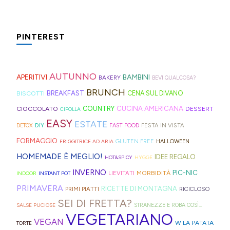
al
spesso,
non
da
per
trovate
le
mare
è
serve
preparare,
il
spesso
fette
che
fonte
molto:
sul
PINTEREST
tè
nei
biscottate
in
di
spugne
blog,
freddo
rifugi
non
montagna?
ispirazione
tagliate
ne
di
di
zuccherate.
I
AUTUNNO
per
a
trovate
APERITIVI
BAMBINI
BAKERY
BEVI QUALCOSA?
Hong
montagna
mini
idee
strisce
davvero
BRUNCH
BISCOTTI
BREAKFAST
CENA SUL DIVANO
Kong
anche
bomboloni
e
ed
tante,
CUCINA AMERICANA
CIOCCOLATO
COUNTRY
DESSERT
con
in
CIPOLLA
ripieni
ricette
elastici
ma
EASY
ESTATE
la
Trentino
DIY
FESTA IN VISTA
DETOX
FAST FOOD
di
geniali,
per
proprio
Sprite?
Alto
FORMAGGIO
GLUTEN FREE
FRIGGITRICE AD ARIA
HALLOWEEN
crema.
come
capelli
per
Adige.
HOMEMADE È MEGLIO!
IDEE REGALO
HOT&SPICY
HYGGE
questi
(evitate
venire
INVERNO
PIC-NIC
MORBIDITÀ
LIEVITATI
INDOOR
INSTANT POT
panini
quelli
incontro
PRIMAVERA
RICETTE DI MONTAGNA
PRIMI PIATTI
RICICLOSO
alle
in
alle
SEI DI FRETTA?
olive
gomma
diverse
SALSE PUCIOSE
STRANEZZE E ROBA COSÌ...
VEGETARIANO
in
che
esigenze,
VEGAN
W LA PATATA
TORTE