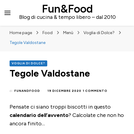
Fun&Food
Blog di cucina & tempo libero – dal 2010
Home page
Food
Menù
Voglia di Dolce?
Tegole Valdostane
VOGLIA DI DOLCE?
Tegole Valdostane
SU
di
FUNANDFOOD
19 DICEMBRE 2020
1 COMMENTO
TEGOLE
VALDOSTANE
Pensate ci siano troppi biscotti in questo
calendario dell’avvento
? Calcolate che non ho
ancora finito…