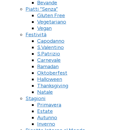
Bevande
Piatti “Senza”
Gluten Free
Vegetariano
Vegan
Festività
Capodanno
S.Valentino
S.Patrizio
Carnevale
Ramadan
Oktoberfest
Halloween
Thanksgiving
Natale
Stagioni
Primavera
Estate
Autunno
Inverno