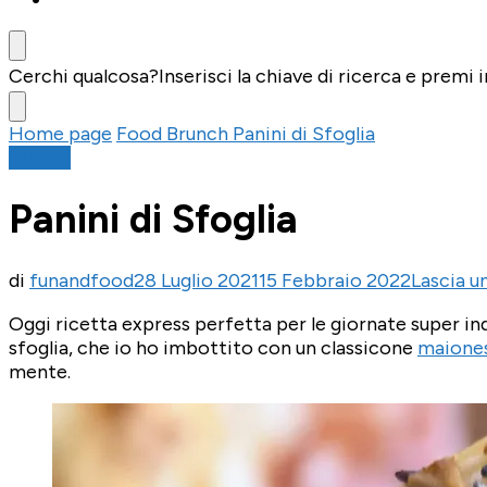
Cerchi qualcosa?
Inserisci la chiave di ricerca e premi i
Home page
Food
Brunch
Panini di Sfoglia
Brunch
Panini di Sfoglia
di
funandfood
28 Luglio 2021
15 Febbraio 2022
Lascia 
Oggi ricetta express perfetta per le giornate super in
sfoglia, che io ho imbottito con un classicone
maione
mente.