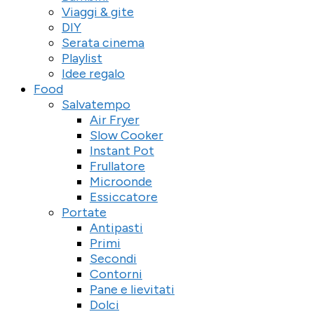
Viaggi & gite
DIY
Serata cinema
Playlist
Idee regalo
Food
Salvatempo
Air Fryer
Slow Cooker
Instant Pot
Frullatore
Microonde
Essiccatore
Portate
Antipasti
Primi
Secondi
Contorni
Pane e lievitati
Dolci