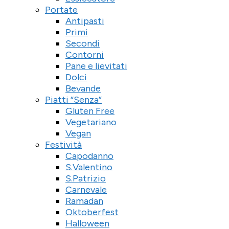
Portate
Antipasti
Primi
Secondi
Contorni
Pane e lievitati
Dolci
Bevande
Piatti “Senza”
Gluten Free
Vegetariano
Vegan
Festività
Capodanno
S.Valentino
S.Patrizio
Carnevale
Ramadan
Oktoberfest
Halloween