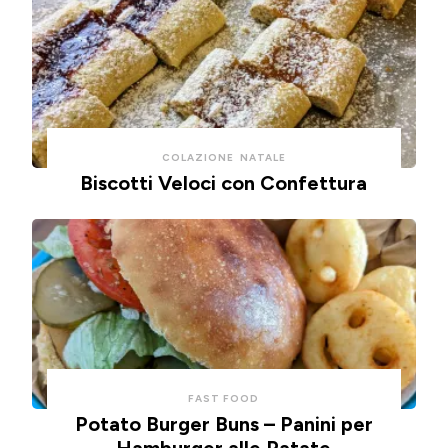
COLAZIONE
NATALE
Biscotti Veloci con Confettura
FAST FOOD
Potato Burger Buns – Panini per
Hamburger alle Patate