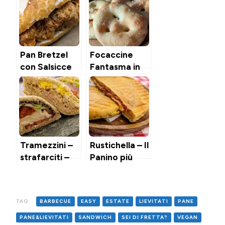
Pan Bretzel
Focaccine
con Salsicce
Fantasma in
alla Birra
Air Fryer
Tramezzini –
Rustichella – Il
strafarciti –
Panino più
alla Veneziana
amato
dell’Autogrill
TAG:
BARBECUE
EASY
ESTATE
LIEVITATI
PANE
PANE&LIEVITATI
SANDWICH
SEI DI FRETTA?
VEGAN