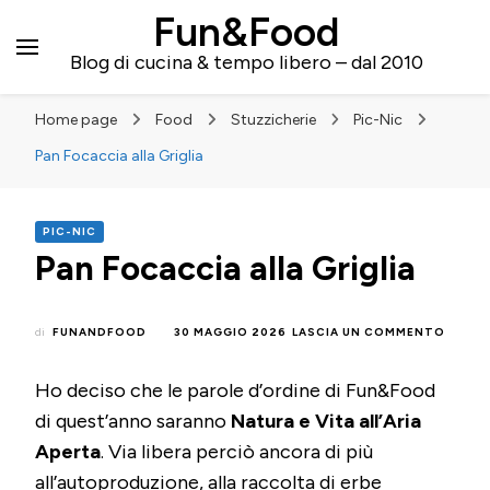
Fun&Food
Blog di cucina & tempo libero – dal 2010
Home page
Food
Stuzzicherie
Pic-Nic
Pan Focaccia alla Griglia
PIC-NIC
Pan Focaccia alla Griglia
SU
di
FUNANDFOOD
30 MAGGIO 2026
LASCIA UN COMMENTO
PAN
FOCAC
Ho deciso che le parole d’ordine di Fun&Food
ALLA
GRIGLI
di quest’anno saranno
Natura e Vita all’Aria
Aperta
. Via libera perciò ancora di più
all’autoproduzione, alla
raccolta di erbe