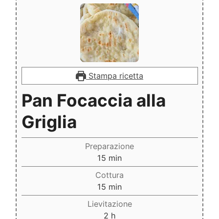
Stampa ricetta
Pan Focaccia alla
Griglia
Preparazione
minuti
15
min
Cottura
minuti
15
min
Lievitazione
ore
2
h