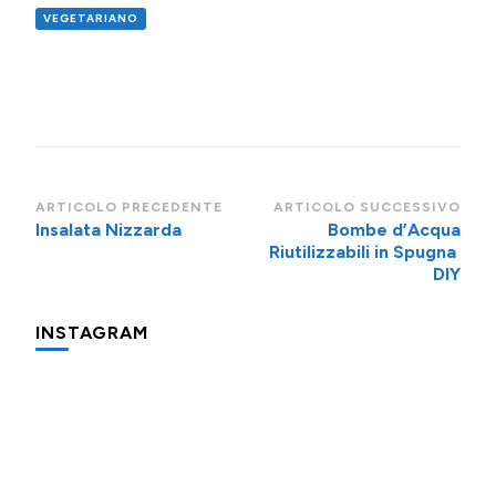
VEGETARIANO
Navigazione
ARTICOLO PRECEDENTE
ARTICOLO SUCCESSIVO
Insalata Nizzarda
Bombe d’Acqua
articoli
Riutilizzabili in Spugna
DIY
INSTAGRAM
Una
Minigite
Minigite
cosa
a
a
che
Andalo
Andalo
fa