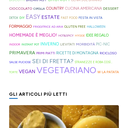
Kong
anche
bomboloni
e
ed
tante,
CUCINA AMERICANA
CIOCCOLATO
COUNTRY
DESSERT
con
in
CIPOLLA
ripieni
ricette
elastici
ma
EASY
ESTATE
la
Trentino
DIY
FESTA IN VISTA
DETOX
FAST FOOD
di
geniali,
per
proprio
Sprite?
Alto
FORMAGGIO
GLUTEN FREE
FRIGGITRICE AD ARIA
HALLOWEEN
crema.
come
capelli
per
Adige.
HOMEMADE È MEGLIO!
IDEE REGALO
HOT&SPICY
HYGGE
questi
(evitate
venire
INVERNO
PIC-NIC
MORBIDITÀ
LIEVITATI
INDOOR
INSTANT POT
panini
quelli
incontro
PRIMAVERA
RICETTE DI MONTAGNA
PRIMI PIATTI
RICICLOSO
alle
in
alle
SEI DI FRETTA?
olive
gomma
diverse
SALSE PUCIOSE
STRANEZZE E ROBA COSÌ...
VEGETARIANO
in
che
esigenze,
VEGAN
W LA PATATA
TORTE
friggitrice
rischiano
ho
ad
di
pensato
GLI ARTICOLI PIÙ LETTI
aria,
tagliare
di
con
la
postarvi
un
bomba
anche
impasto
d'acqua).
queste,
morbidissimo
morbidissime