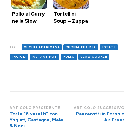
Pollo al Curry
Tortellini
nella Slow
Soup – Zuppa
Cooker
di Tortellini
nella slow
cooker
TAG:
CUCINA AMERICANA
CUCINA TEX MEX
ESTATE
FAGIOLI
INSTANT POT
POLLO
SLOW COOKER
Navigazione
ARTICOLO PRECEDENTE
ARTICOLO SUCCESSIVO
Torta “6 vasetti” con
Panzerotti in Forno o
articoli
Yogurt, Castagne, Mele
Air Fryer
& Noci