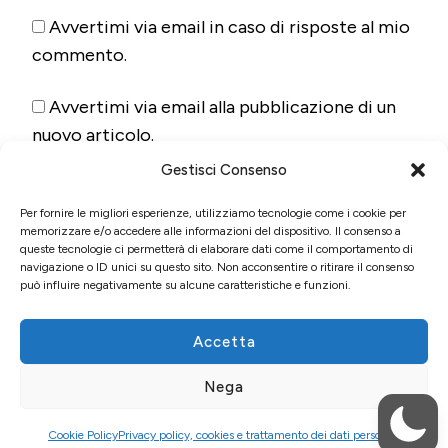
Avvertimi via email in caso di risposte al mio
commento.
Avvertimi via email alla pubblicazione di un
nuovo articolo.
Gestisci Consenso
Per fornire le migliori esperienze, utilizziamo tecnologie come i cookie per
memorizzare e/o accedere alle informazioni del dispositivo. Il consenso a
queste tecnologie ci permetterà di elaborare dati come il comportamento di
navigazione o ID unici su questo sito. Non acconsentire o ritirare il consenso
può influire negativamente su alcune caratteristiche e funzioni.
Accetta
© Copyright 2026
Fun&Food
. Tutti i diritti riservati.
Blossom
Nega
Pin | Sviluppato da
Blossom Themes
. Powered by
WordPress
.
Privacy policy, cookies e trattamento dei dati
personali
Cookie Policy
Privacy policy, cookies e trattamento dei dati personali