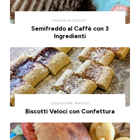
pulizie.
ad
aria.
VOGLIA DI DOLCE?
Semifreddo al Caffè con 3
Ingredienti
COLAZIONE
NATALE
Biscotti Veloci con Confettura