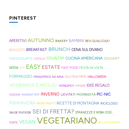
spesso,
non
da
per
trovate
le
mare
è
serve
preparare,
il
spesso
fette
che
fonte
molto:
sul
PINTEREST
tè
nei
biscottate
in
di
spugne
blog,
freddo
rifugi
non
montagna?
ispirazione
tagliate
ne
di
di
zuccherate.
I
AUTUNNO
per
a
trovate
APERITIVI
BAMBINI
BAKERY
BEVI QUALCOSA?
Hong
montagna
mini
idee
strisce
davvero
BRUNCH
BISCOTTI
BREAKFAST
CENA SUL DIVANO
Kong
anche
bomboloni
e
ed
tante,
CUCINA AMERICANA
CIOCCOLATO
COUNTRY
DESSERT
con
in
CIPOLLA
ripieni
ricette
elastici
ma
EASY
ESTATE
la
Trentino
DIY
FESTA IN VISTA
DETOX
FAST FOOD
di
geniali,
per
proprio
Sprite?
Alto
FORMAGGIO
GLUTEN FREE
FRIGGITRICE AD ARIA
HALLOWEEN
crema.
come
capelli
per
Adige.
HOMEMADE È MEGLIO!
IDEE REGALO
HOT&SPICY
HYGGE
questi
(evitate
venire
INVERNO
PIC-NIC
MORBIDITÀ
LIEVITATI
INDOOR
INSTANT POT
panini
quelli
incontro
PRIMAVERA
RICETTE DI MONTAGNA
PRIMI PIATTI
RICICLOSO
alle
in
alle
SEI DI FRETTA?
olive
gomma
diverse
SALSE PUCIOSE
STRANEZZE E ROBA COSÌ...
VEGETARIANO
in
che
esigenze,
VEGAN
W LA PATATA
TORTE