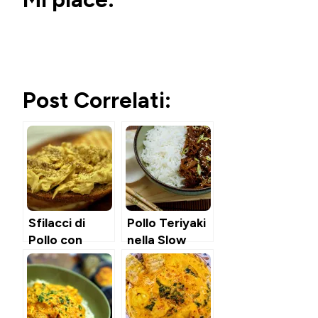
Post Correlati:
Sfilacci di
Pollo Teriyaki
Pollo con
nella Slow
Senape e
Cooker
Miele (nella
slow cooker)