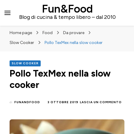
Fun&Food
Blog di cucina & tempo libero – dal 2010
Home page
Food
Da provare
Slow Cooker
Pollo TexMex nella slow cooker
SLOW COOKER
Pollo TexMex nella slow
cooker
SU
di
FUNANDFOOD
3 OTTOBRE 2019
LASCIA UN COMMENTO
POLLO
TEXME
NELLA
SLOW
COOK