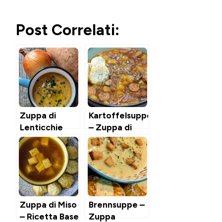
Post Correlati:
Zuppa di
Kartoffelsuppe
Lenticchie
– Zuppa di
Rosse, Patate
Patate della
Dolci & Cocco
Baviera
Zuppa di Miso
Brennsuppe –
– Ricetta Base
Zuppa