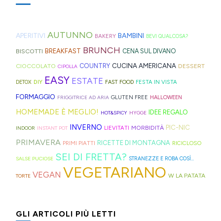
in
di
spugne
blog,
freddo
rifugi
non
montagna?
ispirazione
tagliate
ne
di
di
zuccherate.
I
AUTUNNO
per
a
trovate
APERITIVI
BAMBINI
BAKERY
BEVI QUALCOSA?
Hong
montagna
mini
idee
strisce
davvero
BRUNCH
BISCOTTI
BREAKFAST
CENA SUL DIVANO
Kong
anche
bomboloni
e
ed
tante,
CUCINA AMERICANA
CIOCCOLATO
COUNTRY
DESSERT
con
in
CIPOLLA
ripieni
ricette
elastici
ma
EASY
ESTATE
la
Trentino
DIY
FESTA IN VISTA
DETOX
FAST FOOD
di
geniali,
per
proprio
Sprite?
Alto
FORMAGGIO
GLUTEN FREE
FRIGGITRICE AD ARIA
HALLOWEEN
crema.
come
capelli
per
Adige.
HOMEMADE È MEGLIO!
IDEE REGALO
HOT&SPICY
HYGGE
questi
(evitate
venire
INVERNO
PIC-NIC
MORBIDITÀ
LIEVITATI
INDOOR
INSTANT POT
panini
quelli
incontro
PRIMAVERA
RICETTE DI MONTAGNA
PRIMI PIATTI
RICICLOSO
alle
in
alle
SEI DI FRETTA?
olive
gomma
diverse
SALSE PUCIOSE
STRANEZZE E ROBA COSÌ...
VEGETARIANO
in
che
esigenze,
VEGAN
W LA PATATA
TORTE
friggitrice
rischiano
ho
ad
di
pensato
GLI ARTICOLI PIÙ LETTI
aria,
tagliare
di