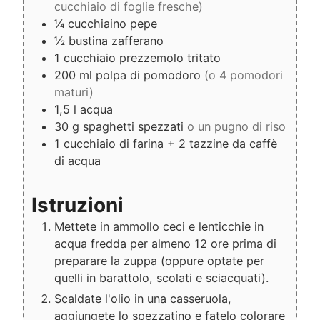
cucchiaio di foglie fresche)
¼
cucchiaino
pepe
½
bustina
zafferano
1
cucchiaio
prezzemolo tritato
200
ml
polpa di pomodoro
(o 4 pomodori
maturi)
1,5
l
acqua
30
g
spaghetti spezzati
o un pugno di riso
1 cucchiaio di farina + 2 tazzine da caffè
di acqua
Istruzioni
Mettete in ammollo ceci e lenticchie in
acqua fredda per almeno 12 ore prima di
preparare la zuppa (oppure optate per
quelli in barattolo, scolati e sciacquati).
Scaldate l'olio in una casseruola,
aggiungete lo spezzatino e fatelo colorare