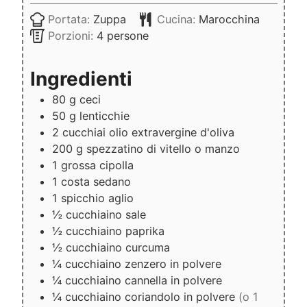
Portata:
Zuppa
Cucina:
Marocchina
Porzioni:
4
persone
Ingredienti
80
g
ceci
50
g
lenticchie
2
cucchiai
olio extravergine d'oliva
200
g
spezzatino di vitello o manzo
1
grossa cipolla
1
costa
sedano
1
spicchio
aglio
½
cucchiaino
sale
½
cucchiaino
paprika
½
cucchiaino
curcuma
¼
cucchiaino
zenzero in polvere
¼
cucchiaino
cannella in polvere
¼
cucchiaino
coriandolo in polvere
(o 1