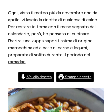
HARIRA
–
Oggi, visto il meteo più da novembre che da
ZUPPA
MAROCC
aprile, vi lascio la ricetta di qualcosa di caldo.
CON
Per restare in tema con il mese segnato dal
CARNE
&
calendario, però, ho pensato di cucinare
LEGUMI
l’harira: una zuppa saporitissima di origine
TIPICA
DEL
marocchina ed a base di carne e legumi,
RAMADA
preparata di solito durante il periodo del
ramadan
.
Vai alla ricetta
Stampa ricetta