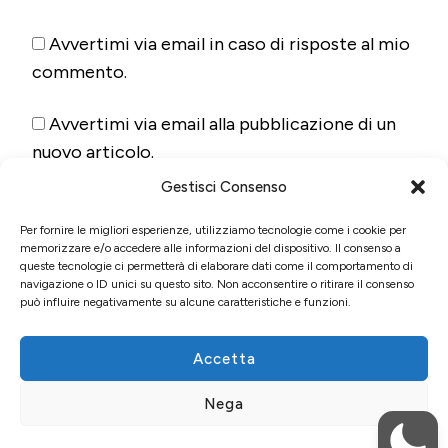
Avvertimi via email in caso di risposte al mio
commento.
Avvertimi via email alla pubblicazione di un
nuovo articolo.
Gestisci Consenso
Per fornire le migliori esperienze, utilizziamo tecnologie come i cookie per
memorizzare e/o accedere alle informazioni del dispositivo. Il consenso a
queste tecnologie ci permetterà di elaborare dati come il comportamento di
navigazione o ID unici su questo sito. Non acconsentire o ritirare il consenso
può influire negativamente su alcune caratteristiche e funzioni.
Accetta
© Copyright 2026
Fun&Food
. Tutti i diritti riservati.
Blossom
Nega
Pin | Sviluppato da
Blossom Themes
. Powered by
WordPress
.
Privacy policy, cookies e trattamento dei dati
personali