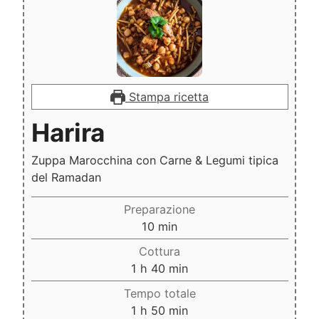
Stampa ricetta
Harira
Zuppa Marocchina con Carne & Legumi tipica
del Ramadan
Preparazione
minuti
10
min
Cottura
ora
minuti
1
h
40
min
Tempo totale
ora
minuti
1
h
50
min