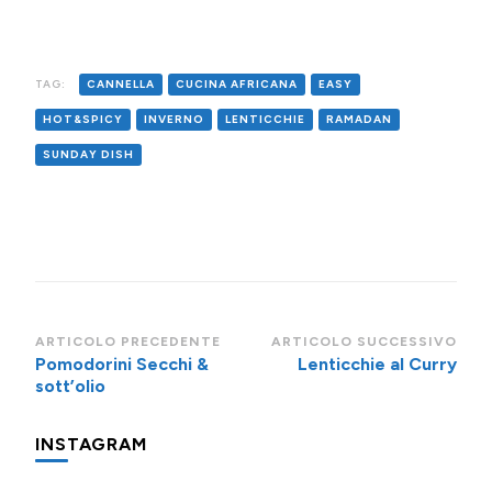
Contadina
Altoatesina
TAG:
CANNELLA
CUCINA AFRICANA
EASY
HOT&SPICY
INVERNO
LENTICCHIE
RAMADAN
SUNDAY DISH
Navigazione
ARTICOLO PRECEDENTE
ARTICOLO SUCCESSIVO
Pomodorini Secchi &
Lenticchie al Curry
articoli
sott’olio
INSTAGRAM