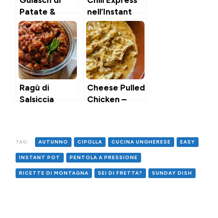
Patate &
nell’Instant
Wurstel
Pot
Ragù di
Cheese Pulled
Salsiccia
Chicken –
nell’Instant
Pollo
Pot
Sfilacciato
Cremoso
TAG:
AUTUNNO
CIPOLLA
CUCINA UNGHERESE
EASY
nell’Instant
Pot
INSTANT POT
PENTOLA A PRESSIONE
RICETTE DI MONTAGNA
SEI DI FRETTA?
SUNDAY DISH