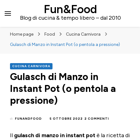
Fun&Food
Blog di cucina & tempo libero – dal 2010
Home page
Food
Cucina Carnivora
Gulasch di Manzo in Instant Pot (o pentola a pressione)
CUCINA CARNIVORA
Gulasch di Manzo in
Instant Pot (o pentola a
pressione)
SU
di
FUNANDFOOD
5 OTTOBRE 2022
2 COMMENTI
GULASCH
DI
Il
gulasch di manzo in instant pot
è la ricetta di
MANZO