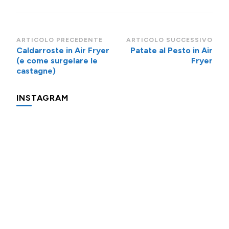
Navigazione
ARTICOLO PRECEDENTE
ARTICOLO SUCCESSIVO
Caldarroste in Air Fryer
Patate al Pesto in Air
articoli
(e come surgelare le
Fryer
castagne)
INSTAGRAM
Una
Minigite
Minigite
cosa
a
a
che
Andalo
Andalo
fa
subito
Potevo
Oggi
Piccolo
"colazione
evitare
prepariamo
promemoria
in
di
l’apfelshorle:
per
hotel"