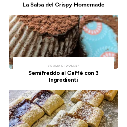
un
impasto
La Salsa del Crispy Homemade
cucchiaio
alla
per
ricotta,
risparmiare
cotte
tempo
in
e
friggitrice
pulizie.
ad
aria.
VOGLIA DI DOLCE?
Semifreddo al Caffè con 3
Ingredienti