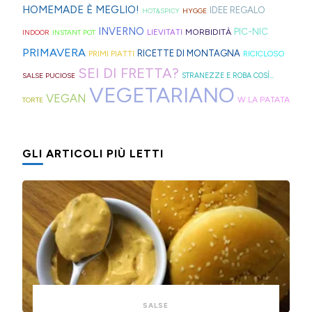
come
capelli
per
Adige.
HOMEMADE È MEGLIO!
IDEE REGALO
HOT&SPICY
HYGGE
questi
(evitate
venire
INVERNO
PIC-NIC
MORBIDITÀ
LIEVITATI
INDOOR
INSTANT POT
panini
quelli
incontro
PRIMAVERA
RICETTE DI MONTAGNA
PRIMI PIATTI
RICICLOSO
alle
in
alle
SEI DI FRETTA?
olive
gomma
diverse
SALSE PUCIOSE
STRANEZZE E ROBA COSÌ...
VEGETARIANO
in
che
esigenze,
VEGAN
W LA PATATA
TORTE
friggitrice
rischiano
ho
ad
di
pensato
GLI ARTICOLI PIÙ LETTI
aria,
tagliare
di
con
la
postarvi
un
bomba
anche
impasto
d'acqua).
queste,
morbidissimo
morbidissime
da
e
lavorare
con
con
un
SALSE