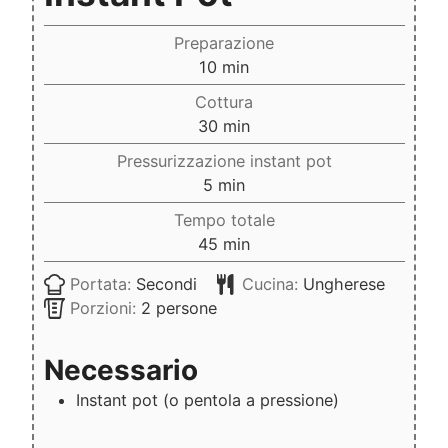
Preparazione
minuti
10
min
Cottura
minuti
30
min
Pressurizzazione instant pot
minuti
5
min
Tempo totale
minuti
45
min
Portata:
Secondi
Cucina:
Ungherese
Porzioni:
2
persone
Necessario
Instant pot
(o pentola a pressione)