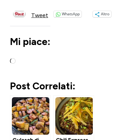
WhatsApp
Altro
Tweet
Mi piace:
Caricamento
in
corso…
Post Correlati:
Gulasch di
Chili Express