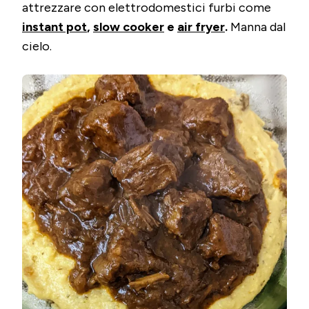
attrezzare con elettrodomestici furbi come
instant pot
,
slow cooker
e
air fryer
.
Manna dal
cielo.