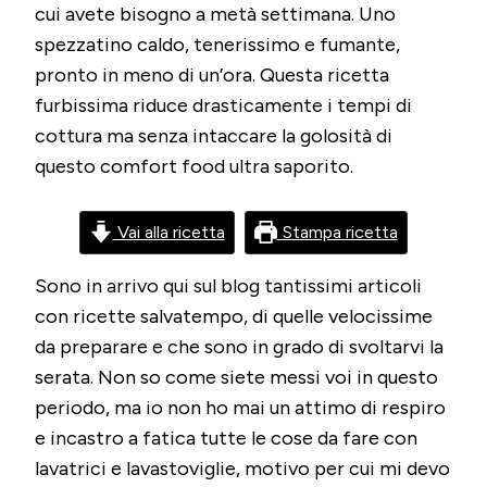
IN
cui avete bisogno a metà settimana. Uno
INSTANT
spezzatino caldo, tenerissimo e fumante,
POT
(O
pronto in meno di un’ora. Questa ricetta
PENTOLA
furbissima riduce drasticamente i tempi di
A
PRESSIONE)
cottura ma senza intaccare la golosità di
questo comfort food ultra saporito.
Vai alla ricetta
Stampa ricetta
Sono in arrivo qui sul blog tantissimi articoli
con ricette salvatempo, di quelle velocissime
da preparare e che sono in grado di svoltarvi la
serata. Non so come siete messi voi in questo
periodo, ma io non ho mai un attimo di respiro
e incastro a fatica tutte le cose da fare con
lavatrici e lavastoviglie, motivo per cui mi devo