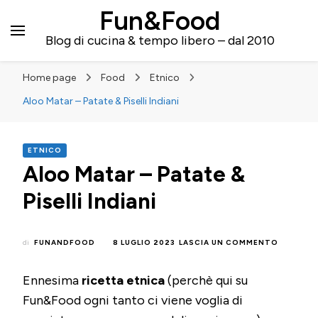
Fun&Food
Blog di cucina & tempo libero – dal 2010
Home page
Food
Etnico
Aloo Matar – Patate & Piselli Indiani
ETNICO
Aloo Matar – Patate &
Piselli Indiani
SU
di
FUNANDFOOD
8 LUGLIO 2023
LASCIA UN COMMENTO
ALOO
MATAR
Ennesima
ricetta etnica
(perchè qui su
–
PATATE
Fun&Food ogni tanto ci viene voglia di
&