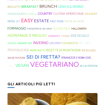
Hong
montagna
mini
idee
strisce
davvero
BRUNCH
BISCOTTI
BREAKFAST
CENA SUL DIVANO
Kong
anche
bomboloni
e
ed
tante,
CUCINA AMERICANA
CIOCCOLATO
COUNTRY
DESSERT
con
in
CIPOLLA
ripieni
ricette
elastici
ma
EASY
ESTATE
la
Trentino
DIY
FESTA IN VISTA
DETOX
FAST FOOD
di
geniali,
per
proprio
Sprite?
Alto
FORMAGGIO
GLUTEN FREE
FRIGGITRICE AD ARIA
HALLOWEEN
crema.
come
capelli
per
Adige.
HOMEMADE È MEGLIO!
IDEE REGALO
HOT&SPICY
HYGGE
questi
(evitate
venire
INVERNO
PIC-NIC
MORBIDITÀ
LIEVITATI
INDOOR
INSTANT POT
panini
quelli
incontro
PRIMAVERA
RICETTE DI MONTAGNA
PRIMI PIATTI
RICICLOSO
alle
in
alle
SEI DI FRETTA?
olive
gomma
diverse
SALSE PUCIOSE
STRANEZZE E ROBA COSÌ...
VEGETARIANO
in
che
esigenze,
VEGAN
W LA PATATA
TORTE
friggitrice
rischiano
ho
ad
di
pensato
GLI ARTICOLI PIÙ LETTI
aria,
tagliare
di
con
la
postarvi
un
bomba
anche
impasto
d'acqua).
queste,