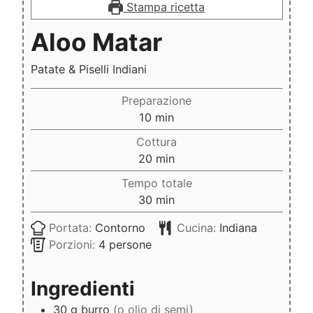
Stampa ricetta
Aloo Matar
Patate & Piselli Indiani
Preparazione
minuti
10
min
Cottura
minuti
20
min
Tempo totale
minuti
30
min
Portata:
Contorno
Cucina:
Indiana
Porzioni:
4
persone
Ingredienti
30
g
burro
(o olio di semi)