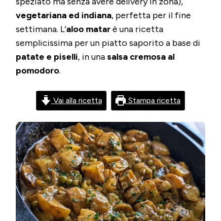
speziato ma senza avere delivery in zona),
PISELLI I
vegetariana ed indiana
, perfetta per il fine
settimana. L’
aloo matar
è una ricetta
semplicissima per un piatto saporito a base di
patate e piselli
, in una
salsa cremosa al
pomodoro
.
Vai alla ricetta
Stampa ricetta