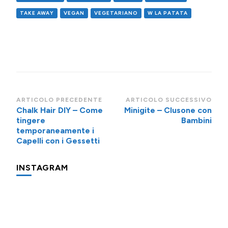
TAKE AWAY
VEGAN
VEGETARIANO
W LA PATATA
Navigazione
ARTICOLO PRECEDENTE
ARTICOLO SUCCESSIVO
Chalk Hair DIY – Come
Minigite – Clusone con
articoli
tingere
Bambini
temporaneamente i
Capelli con i Gessetti
INSTAGRAM
Una
Minigite
Minigite
cosa
a
a
che
Andalo
Andalo