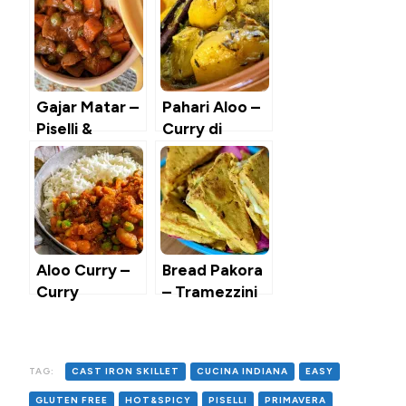
Gajar Matar –
Pahari Aloo –
Piselli &
Curry di
Carote
Patate Vegan
all’Indiana
Aloo Curry –
Bread Pakora
Curry
– Tramezzini
Vegetariano
Fritti Indiani
di Patate &
(con
Piselli
formaggio o
TAG:
CAST IRON SKILLET
CUCINA INDIANA
EASY
patate)
GLUTEN FREE
HOT&SPICY
PISELLI
PRIMAVERA