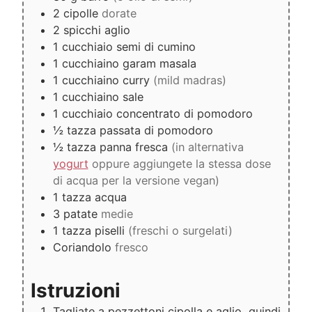
2
cipolle
dorate
2
spicchi
aglio
1
cucchiaio
semi di cumino
1
cucchiaino
garam masala
1
cucchiaino
curry
(mild madras)
1
cucchiaino
sale
1
cucchiaio
concentrato di pomodoro
½
tazza
passata di pomodoro
½
tazza
panna fresca
(in alternativa
yogurt
oppure aggiungete la stessa dose
di acqua per la versione vegan)
1
tazza
acqua
3
patate
medie
1
tazza
piselli
(freschi o surgelati)
Coriandolo
fresco
Istruzioni
Tagliate a pezzettoni cipolla e aglio, quindi