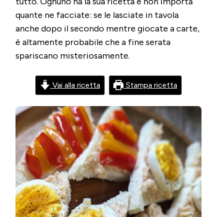
tutto. Ognuno ha la sua ricetta e non importa
CASA
QUIRIC
quante ne facciate: se le lasciate in tavola
anche dopo il secondo mentre giocate a carte,
è altamente probabile che a fine serata
spariscano misteriosamente.
Vai alla ricetta
Stampa ricetta