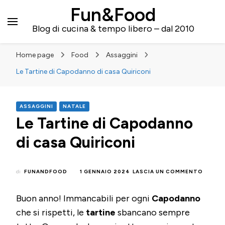
Fun&Food
Blog di cucina & tempo libero – dal 2010
Home page
Food
Assaggini
Le Tartine di Capodanno di casa Quiriconi
ASSAGGINI
NATALE
Le Tartine di Capodanno
di casa Quiriconi
SU
di
FUNANDFOOD
1 GENNAIO 2024
LASCIA UN COMMENTO
LE
TARTI
Buon anno! Immancabili per ogni
Capodanno
DI
CAPOD
che si rispetti, le
tartine
sbancano sempre
DI