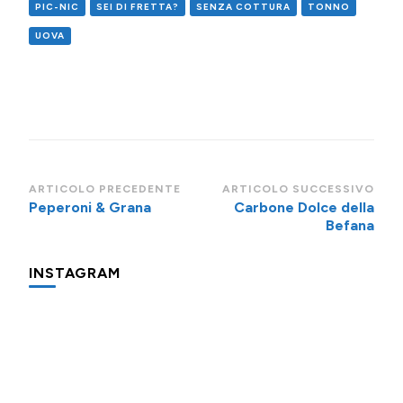
PIC-NIC
SEI DI FRETTA?
SENZA COTTURA
TONNO
UOVA
Navigazione
ARTICOLO PRECEDENTE
ARTICOLO SUCCESSIVO
Peperoni & Grana
Carbone Dolce della
articoli
Befana
INSTAGRAM
Una
Minigite
Minigite
cosa
a
a
che
Andalo
Andalo
fa