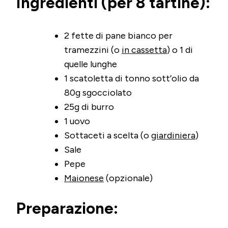
Ingredienti (per 8 tartine):
2 fette di pane bianco per
tramezzini (o
in cassetta
) o 1 di
quelle lunghe
1 scatoletta di tonno sott’olio da
80g sgocciolato
25g di burro
1 uovo
Sottaceti a scelta (o
giardiniera
)
Sale
Pepe
Maionese
(opzionale)
Preparazione: