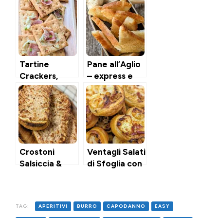
Tartine
Pane all’Aglio
Crackers,
– express e
Formaggio &
senza burro –
Bacon
in Friggitrice
ad Aria
Crostoni
Ventagli Salati
Salsiccia &
di Sfoglia con
Stracchino
Cipolle
Caramellate,
Speck &
TAG:
APERITIVI
BURRO
CAPODANNO
EASY
Formaggio