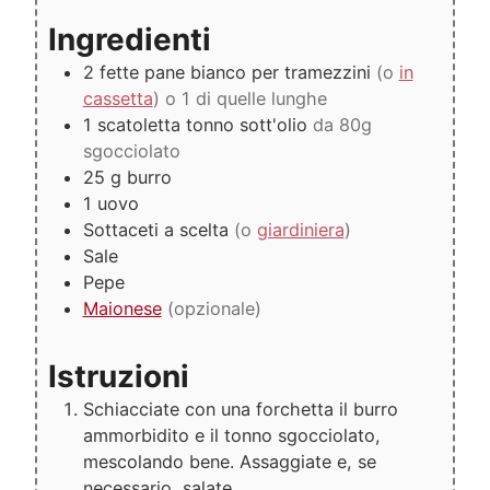
Ingredienti
2
fette
pane bianco per tramezzini
(o
in
cassetta
) o 1 di quelle lunghe
1
scatoletta
tonno sott'olio
da 80g
sgocciolato
25
g
burro
1
uovo
Sottaceti a scelta
(o
giardiniera
)
Sale
Pepe
Maionese
(opzionale)
Istruzioni
Schiacciate con una forchetta il burro
ammorbidito e il tonno sgocciolato,
mescolando bene. Assaggiate e, se
necessario, salate.