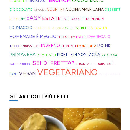
idee
strisce
davvero
BRUNCH
BISCOTTI
BREAKFAST
CENA SUL DIVANO
Kong
anche
bomboloni
e
ed
tante,
CUCINA AMERICANA
CIOCCOLATO
COUNTRY
DESSERT
con
in
CIPOLLA
ripieni
ricette
elastici
ma
EASY
ESTATE
la
Trentino
DIY
FESTA IN VISTA
DETOX
FAST FOOD
di
geniali,
per
proprio
Sprite?
Alto
FORMAGGIO
GLUTEN FREE
FRIGGITRICE AD ARIA
HALLOWEEN
crema.
come
capelli
per
Adige.
HOMEMADE È MEGLIO!
IDEE REGALO
HOT&SPICY
HYGGE
questi
(evitate
venire
INVERNO
PIC-NIC
MORBIDITÀ
LIEVITATI
INDOOR
INSTANT POT
panini
quelli
incontro
PRIMAVERA
RICETTE DI MONTAGNA
PRIMI PIATTI
RICICLOSO
alle
in
alle
SEI DI FRETTA?
olive
gomma
diverse
SALSE PUCIOSE
STRANEZZE E ROBA COSÌ...
VEGETARIANO
in
che
esigenze,
VEGAN
W LA PATATA
TORTE
friggitrice
rischiano
ho
ad
di
pensato
GLI ARTICOLI PIÙ LETTI
aria,
tagliare
di
con
la
postarvi
un
bomba
anche
impasto
d'acqua).
queste,