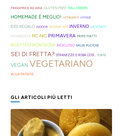
geniali,
per
proprio
di
Sprite?
Alto
come
capelli
per
GLUTEN FREE
FRIGGITRICE AD ARIA
HALLOWEEN
crema.
Adige.
questi
(evitate
venire
HOMEMADE È MEGLIO!
HOT&SPICY
HYGGE
panini
quelli
incontro
INVERNO
IDEE REGALO
LIEVITATI
INDOOR
INSTANT POT
alle
in
alle
PRIMAVERA
PIC-NIC
MORBIDITÀ
PRIMI PIATTI
olive
gomma
diverse
RICETTE DI MONTAGNA
RICICLOSO
SALSE PUCIOSE
in
che
esigenze,
SEI DI FRETTA?
STRANEZZE E ROBA COSÌ...
TORTE
friggitrice
rischiano
ho
VEGETARIANO
VEGAN
ad
di
pensato
W LA PATATA
aria,
tagliare
di
con
la
postarvi
un
bomba
anche
GLI ARTICOLI PIÙ LETTI
impasto
d'acqua).
queste,
morbidissimo
morbidissime
da
e
lavorare
con