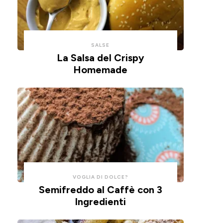
con
un
un
impasto
cucchiaio
alla
per
ricotta,
SALSE
risparmiare
cotte
La Salsa del Crispy
Homemade
tempo
in
e
friggitrice
pulizie.
ad
aria.
VOGLIA DI DOLCE?
Semifreddo al Caffè con 3
Ingredienti