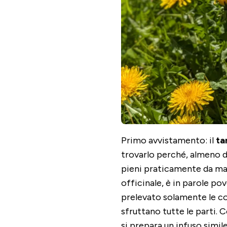
Primo avvistamento: il
ta
trovarlo perché, almeno dal
pieni praticamente da ma
officinale, è in parole pov
prelevato solamente le co
sfruttano tutte le parti. 
si prepara un infuso simile 