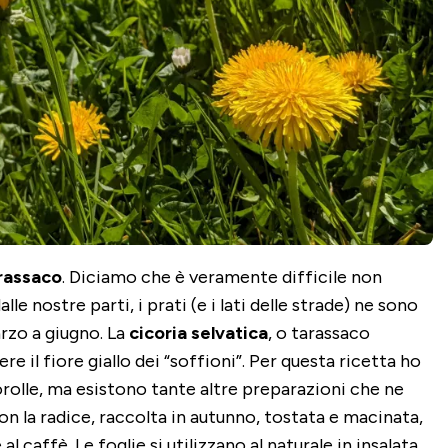
rassaco
. Diciamo che è veramente difficile non
le nostre parti, i prati (e i lati delle strade) ne sono
rzo a giugno. La
cicoria selvatica
, o tarassaco
ere il fiore giallo dei “soffioni”. Per questa ricetta ho
rolle, ma esistono tante altre preparazioni che ne
Con la radice, raccolta in autunno, tostata e macinata,
al caffè. Le foglie si utilizzano al naturale in insalata