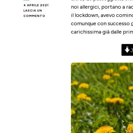
4 APRILE 2021
noi allergici, portano a r
LASCIA UN
il lockdown, avevo cominc
SU
COMMENTO
MIELE
comunque con successo
DI
carichissima già dalle prim
TARASSACO
V