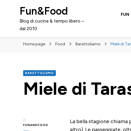
Fun&Food
FUN
Blog di cucina & tempo libero –
dal 2010
Home page
Food
Barattoliamo
Miele di T
BARATTOLIAMO
Miele di Tar
di
La bella stagione chiama 
FUNANDFOOD
altro). Le passeggiate, ol