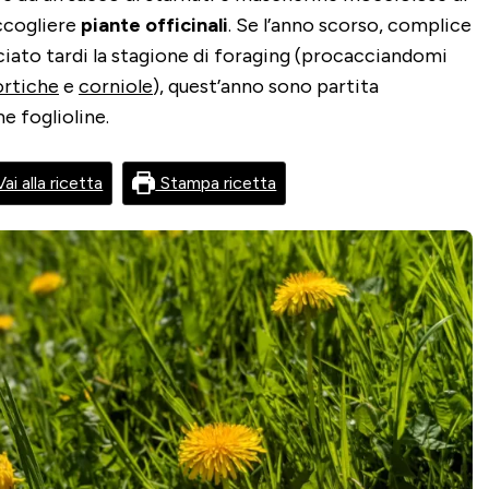
accogliere
piante officinali
. Se l’anno scorso, complice
iato tardi la stagione di foraging (procacciandomi
ortiche
e
corniole
), quest’anno sono partita
e foglioline.
ai alla ricetta
Stampa ricetta