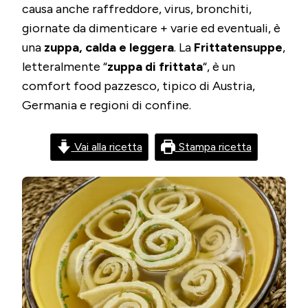
AUSTRIACA
causa anche raffreddore, virus, bronchiti,
DI
giornate da dimenticare + varie ed eventuali, è
TAGLIATELLE
DI
una
zuppa, calda e leggera
. La
Frittatensuppe
,
FRITTATA
letteralmente “
zuppa di frittata
“, è un
comfort food pazzesco, tipico di Austria,
Germania e regioni di confine.
Vai alla ricetta
Stampa ricetta