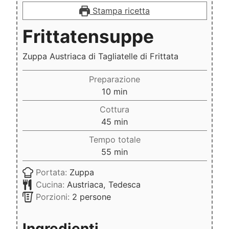
Stampa ricetta
Frittatensuppe
Zuppa Austriaca di Tagliatelle di Frittata
Preparazione
minuti
10
min
Cottura
minuti
45
min
Tempo totale
minuti
55
min
Portata:
Zuppa
Cucina:
Austriaca, Tedesca
Porzioni:
2
persone
Ingredienti