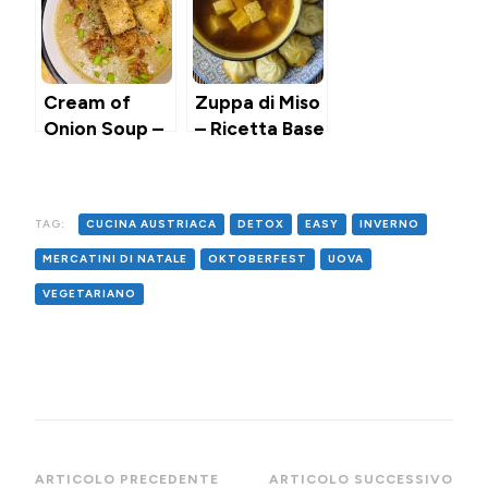
Cream of
Zuppa di Miso
Onion Soup –
– Ricetta Base
Zuppa
cremosa di
Cipolle
TAG:
CUCINA AUSTRIACA
DETOX
EASY
INVERNO
MERCATINI DI NATALE
OKTOBERFEST
UOVA
VEGETARIANO
Navigazione
ARTICOLO PRECEDENTE
ARTICOLO SUCCESSIVO