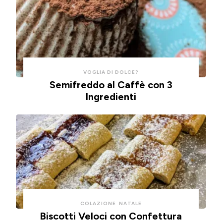
tempo
in
e
friggitrice
pulizie.
ad
aria.
VOGLIA DI DOLCE?
Semifreddo al Caffè con 3
Ingredienti
COLAZIONE
NATALE
Biscotti Veloci con Confettura