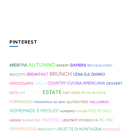
l'ennesima
alla
carrello
trova
davvero
gavettoni
express
ricetta
mela
della
sia
incasinato,
riutilizzabili
velocissime
virale
che
spesa
al
spesso,
non
da
per
trovate
le
mare
è
serve
preparare,
il
spesso
fette
che
fonte
molto:
sul
PINTEREST
tè
nei
biscottate
in
di
spugne
blog,
freddo
rifugi
non
montagna?
ispirazione
tagliate
ne
di
di
zuccherate.
I
AUTUNNO
per
a
trovate
APERITIVI
BAMBINI
BAKERY
BEVI QUALCOSA?
Hong
montagna
mini
idee
strisce
davvero
BRUNCH
BISCOTTI
BREAKFAST
CENA SUL DIVANO
Kong
anche
bomboloni
e
ed
tante,
CUCINA AMERICANA
CIOCCOLATO
COUNTRY
DESSERT
con
in
CIPOLLA
ripieni
ricette
elastici
ma
EASY
ESTATE
la
Trentino
DIY
FESTA IN VISTA
DETOX
FAST FOOD
di
geniali,
per
proprio
Sprite?
Alto
FORMAGGIO
GLUTEN FREE
FRIGGITRICE AD ARIA
HALLOWEEN
crema.
come
capelli
per
Adige.
HOMEMADE È MEGLIO!
IDEE REGALO
HOT&SPICY
HYGGE
questi
(evitate
venire
INVERNO
PIC-NIC
MORBIDITÀ
LIEVITATI
INDOOR
INSTANT POT
panini
quelli
incontro
PRIMAVERA
RICETTE DI MONTAGNA
PRIMI PIATTI
RICICLOSO
alle
in
alle