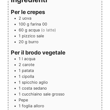
Per le crepes
2
uova
100
g
farina 00
60
g
acqua
(o latte)
1
pizzico
sale
20
g
burro
Per il brodo vegetale
1
l
acqua
2
carote
1
patata
1
cipolla
1
spicchio
aglio
1
costa
sedano
1
cucchiaino
sale grosso
Pepe
1
foglia
alloro