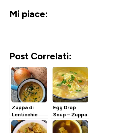
Mi piace:
Post Correlati:
Zuppa di
Egg Drop
Lenticchie
Soup – Zuppa
Rosse, Patate
Cinese
Dolci & Cocco
all’Uovo